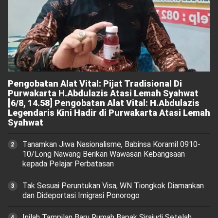
Pengobatan Alat Vital: Pijat Tradisional Di
Purwakarta H.Abdulazis Atasi Lemah Syahwat
[6/8, 14.58] Pengobatan Alat Vital: H.Abdulazis
Legendaris Kini Hadir di Purwakarta Atasi Lemah
Syahwat
Tanamkan Jiwa Nasionalisme, Babinsa Koramil 0910-
10/Long Nawang Berikan Wawasan Kebangsaan
kepada Pelajar Perbatasan
Tak Sesuai Peruntukan Visa, WN Tiongkok Diamankan
dan Dideportasi Imigrasi Ponorogo
Inilah Tampilan Baru Rumah Bapak Sirajudi Setelah