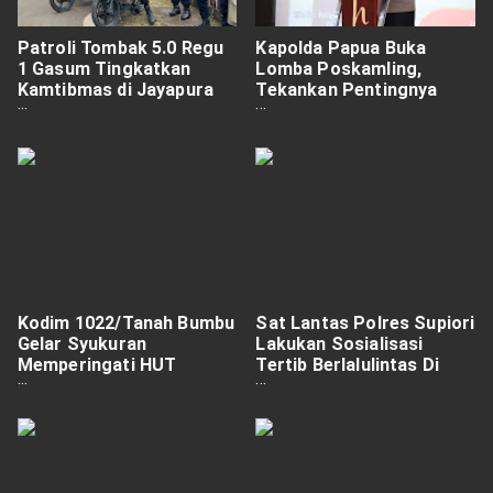
Patroli Tombak 5.0 Regu
Kapolda Papua Buka
1 Gasum Tingkatkan
Lomba Poskamling,
Kamtibmas di Jayapura
Tekankan Pentingnya
Selatan dan Utara
Peran Warga dalam Jaga
Kamtibmas
Kodim 1022/Tanah Bumbu
Sat Lantas Polres Supiori
Gelar Syukuran
Lakukan Sosialisasi
Memperingati HUT
Tertib Berlalulintas Di
Kodam VI/Mulawarman
SMA N 2 Mansoben