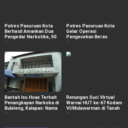
Polres Pasuruan Kota
Polres Pasuruan Kota
Berhasil Amankan Dua
Gelar Operasi
Pengedar Narkotika, 50
Pengecekan Beras
Gram Sabu Disita
Terkait Isu Pengoplosan
dan Pelanggaran Standar
Mutu
Bantah Isu Hoax Terkait
Renungan Suci Virtual
Penangkapan Narkoba di
Warnai HUT ke-67 Kodam
Buleleng, Kalapas: Nama
VI/Mulawarman di Tanah
Cuke Bukan Warga Kami
Bumbu