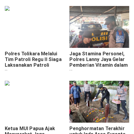
untuk Warga.
Polres Tolikara Melalui
Jaga Stamina Personel,
Tim Patroli Regu II Siaga
Polres Lanny Jaya Gelar
Laksanakan Patroli
Pemberian Vitamin dalam
Malam Hari Di Wilayah
Ops Rasaka Cartenz-2025
Hukum Polres Tolikara
Ketua MUI Papua Ajak
Penghormatan Terakhir