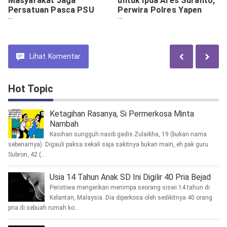
Masyarakat Jaga
untuk Ipda Ares Suranto,
Persatuan Pasca PSU
Perwira Polres Yapen
Pilgub Papua
Gugur Saat Tugas
Lihat
Komentar
Hot Topic
Ketagihan Rasanya, Si Permerkosa Minta
Nambah
Kasihan sungguh nasib gadis Zulaikha, 19 (bukan nama
sebenarnya). Digauli paksa sekali saja sakitnya bukan main, eh pak guru
Subron, 42 (...
Usia 14 Tahun Anak SD Ini Digilir 40 Pria Bejad
Peristiwa mengerikan menimpa seorang siswi 14 tahun di
Kelantan, Malaysia. Dia diperkosa oleh sedikitnya 40 orang
pria di sebuah rumah ko...