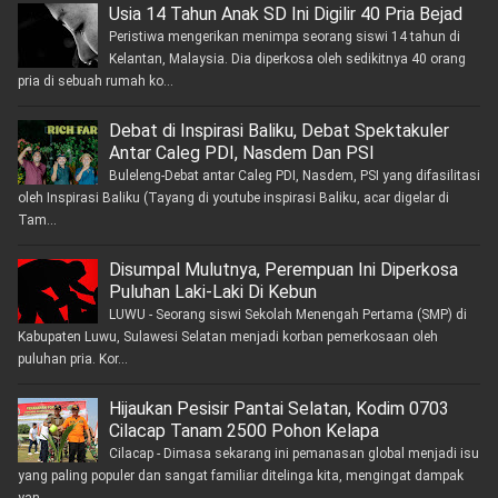
Usia 14 Tahun Anak SD Ini Digilir 40 Pria Bejad
Peristiwa mengerikan menimpa seorang siswi 14 tahun di
Kelantan, Malaysia. Dia diperkosa oleh sedikitnya 40 orang
pria di sebuah rumah ko...
Debat di Inspirasi Baliku, Debat Spektakuler
Antar Caleg PDI, Nasdem Dan PSI
Buleleng-Debat antar Caleg PDI, Nasdem, PSI yang difasilitasi
oleh Inspirasi Baliku (Tayang di youtube inspirasi Baliku, acar digelar di
Tam...
Disumpal Mulutnya, Perempuan Ini Diperkosa
Puluhan Laki-Laki Di Kebun
LUWU - Seorang siswi Sekolah Menengah Pertama (SMP) di
Kabupaten Luwu, Sulawesi Selatan menjadi korban pemerkosaan oleh
puluhan pria. Kor...
Hijaukan Pesisir Pantai Selatan, Kodim 0703
Cilacap Tanam 2500 Pohon Kelapa
Cilacap - Dimasa sekarang ini pemanasan global menjadi isu
yang paling populer dan sangat familiar ditelinga kita, mengingat dampak