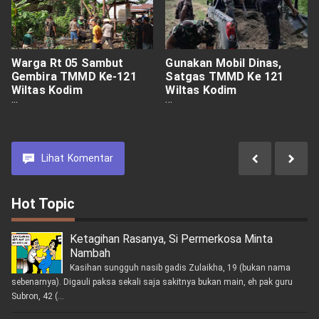
Warga Rt 05 Sambut
Gunakan Mobil Dinas,
Gembira TMMD Ke-121
Satgas TMMD Ke 121
Wiltas Kodim
Wiltas Kodim
0910/Malinau Bangun
0910/Malinau Langsir
Sumur Bor.
Material Ke Sasaran.
Lihat
Komentar
Hot Topic
Ketagihan Rasanya, Si Permerkosa Minta
Nambah
Kasihan sungguh nasib gadis Zulaikha, 19 (bukan nama
sebenarnya). Digauli paksa sekali saja sakitnya bukan main, eh pak guru
Subron, 42 (...