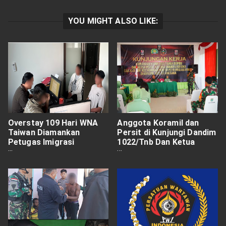
YOU MIGHT ALSO LIKE:
Overstay 109 Hari WNA
Anggota Koramil dan
Taiwan Diamankan
Persit di Kunjungi Dandim
Petugas Imigrasi
1022/Tnb Dan Ketua
Singaraja
Persit KCK Cabang XLIX
Dim 1022