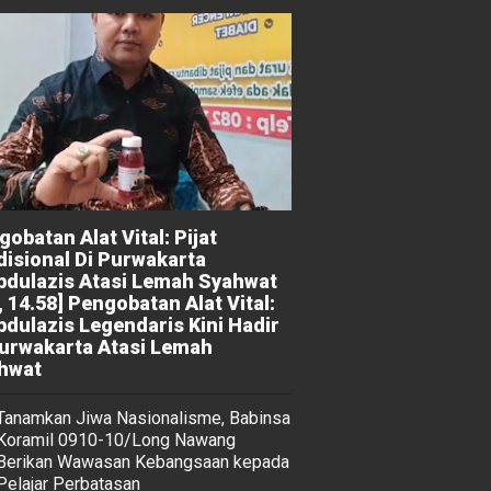
obatan Alat Vital: Pijat
disional Di Purwakarta
bdulazis Atasi Lemah Syahwat
, 14.58] Pengobatan Alat Vital:
bdulazis Legendaris Kini Hadir
Purwakarta Atasi Lemah
hwat
Tanamkan Jiwa Nasionalisme, Babinsa
Koramil 0910-10/Long Nawang
Berikan Wawasan Kebangsaan kepada
Pelajar Perbatasan