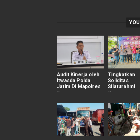
YOU
Audit Kinerja oleh
Tingkatkan
Itwasda Polda
Soliditas
Jatim Di Mapolres
Silaturahmi
Pasuruan Kota
Bersama Med
Polres Pasu
Gelar Pirami