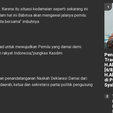
. Karena itu situasi kedamaian seperti sekarang ini
lam hal ini Babinsa akan mengawal jalanya pemilu
kita bersama” imbuhnya
ekad untuk mewujudkan Pemilu yang damai demi
 rakyat Indonesia,"pungkas Kasdim.
Peng
Tra
H.A
[6/8
H.A
gan penandatanganan Naskah Deklarasi Damai dari
di 
aerah, ketua dan sekretaris partai politik pengusung
Sya