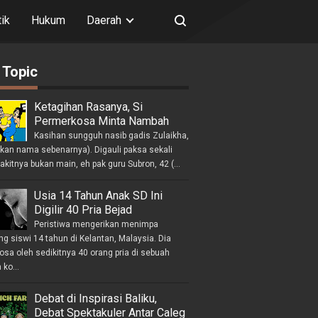
tik
Hukum
Daerah
 Topic
Ketagihan Rasanya, Si
Permerkosa Minta Nambah
Kasihan sungguh nasib gadis Zulaikha,
ukan nama sebenarnya). Digauli paksa sekali
akitnya bukan main, eh pak guru Subron, 42 (...
Usia 14 Tahun Anak SD Ini
Digilir 40 Pria Bejad
Peristiwa mengerikan menimpa
g siswi 14 tahun di Kelantan, Malaysia. Dia
osa oleh sedikitnya 40 orang pria di sebuah
ko...
Debat di Inspirasi Baliku,
Debat Spektakuler Antar Caleg