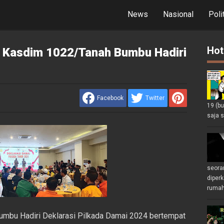
News
Nasional
Poli
Hot
 Kasdim 1022/Tanah Bumbu Hadiri
Facebook
Twitter
19 (b
saja s
seoran
diperk
rumah 
mbu Hadiri Deklarasi Pilkada Damai 2024 bertempat