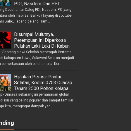
PDI, Nasdem Dan PSI
eng-Debat antar Caleg PDI, Nasdem, PSI yang
litasi oleh Inspirasi Baliku (Tayang di youtube
asi Baliku, acar digelar di Tam...
Disumpal Mulutnya,
Perempuan Ini Diperkosa
Puluhan Laki-Laki Di Kebun
- Seorang siswi Sekolah Menengah Pertama
 di Kabupaten Luwu, Sulawesi Selatan menjadi
 pemerkosaan oleh puluhan pria. Kor...
Hijaukan Pesisir Pantai
Selatan, Kodim 0703 Cilacap
Tanam 2500 Pohon Kelapa
ap - Dimasa sekarang ini pemanasan global
i isu yang paling populer dan sangat familiar
nga kita, mengingat dampak yan...
nding