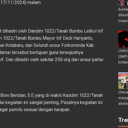
u (17/11/2024) malam.
Bulel
difasi
inspir
t dihadiri oleh Dandim 1022/Tanah Bumbu Letkol Inf
dim 1022/Tanah Bumbu Mayor Inf Dedi Hariyanto,
l Kotabaru, dan Seluruh unsur Forkominda Kab.
LUWU 
damai tersebut bertujuan guna terwujudnya
(SMP)
Dan dihadiri oleh sekitar 250 org dari unsur partai
korban
Cilac
oni Berdian, S.E yang di wakili Kasdim 1022/Tanah
menjad
i kegiatan ini sangat penting, Pasalnya kegiatan ini
diteli
gar pemilu sesuai dengan harapan.
Tre