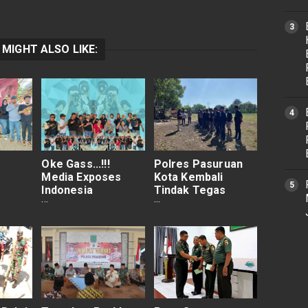
 MIGHT ALSO LIKE:
Oke Gass...!!!
Polres Pasuruan
Media Exposes
Kota Kembali
Indonesia
Tindak Tegas
ia,
Persaudaraan
Dugaan
ruan
Tanpa Batas
Pelaksanaan Judi
da
Sesama Media
Sabung Ayam Di
Wilayah Lekok