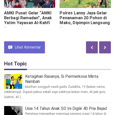
AMKI Pusat Gelar “AMKI
Polres Lanny Jaya Gelar
Berbagi Ramadan”, Anak
Penanaman 20 Pohon di
Yatim Yayasan Al-Kahfi
Mako, Dipimpin Langsung
Bahagia
AKBP Frans Daniel
Tamaela
Lihat
Komentar
Hot Topic
Ketagihan Rasanya, Si Permerkosa Minta
Nambah
Kasihan sungguh nasib gadis Zulaikha, 19 (bukan nama
sebenarnya). Digauli paksa sekali saja sakitnya bukan main, eh pak guru
Subron, 42 (...
Usia 14 Tahun Anak SD Ini Digilir 40 Pria Bejad
Peristiwa mengerikan menimpa seorang siswi 14 tahun di