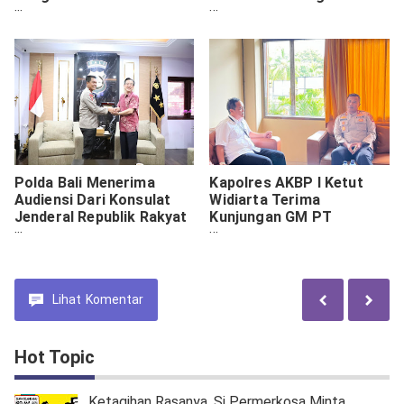
Trex Berhasil Diamankan
Imunisasi Polio
Polda Bali Menerima
Kapolres AKBP I Ketut
Audiensi Dari Konsulat
Widiarta Terima
Jenderal Republik Rakyat
Kunjungan GM PT
Tiongkok
Angkasa Pura I
Lihat
Komentar
Hot Topic
Ketagihan Rasanya, Si Permerkosa Minta