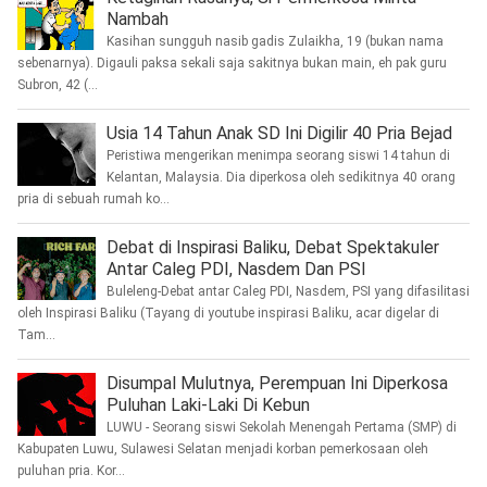
Nambah
Kasihan sungguh nasib gadis Zulaikha, 19 (bukan nama
sebenarnya). Digauli paksa sekali saja sakitnya bukan main, eh pak guru
Subron, 42 (...
Usia 14 Tahun Anak SD Ini Digilir 40 Pria Bejad
Peristiwa mengerikan menimpa seorang siswi 14 tahun di
Kelantan, Malaysia. Dia diperkosa oleh sedikitnya 40 orang
pria di sebuah rumah ko...
Debat di Inspirasi Baliku, Debat Spektakuler
Antar Caleg PDI, Nasdem Dan PSI
Buleleng-Debat antar Caleg PDI, Nasdem, PSI yang difasilitasi
oleh Inspirasi Baliku (Tayang di youtube inspirasi Baliku, acar digelar di
Tam...
Disumpal Mulutnya, Perempuan Ini Diperkosa
Puluhan Laki-Laki Di Kebun
LUWU - Seorang siswi Sekolah Menengah Pertama (SMP) di
Kabupaten Luwu, Sulawesi Selatan menjadi korban pemerkosaan oleh
puluhan pria. Kor...