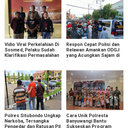
Vidio Viral Perkelahian Di
Respon Cepat Polisi dan
Sosmed, Pelaku Sudah
Relawan Amankan ODGJ
Klarifikasi Permasalahan
yang Acungkan Sajam di
Ke Polsek Kuta Utara
Pasar Besar Kota Malang
Polres Badung
Polres Situbondo Ungkap
Cara Unik Polresta
Narkoba, Tersangka
Banyuwangi Bantu
Pengedar dan Ratusan Pil
Sukseskan Program