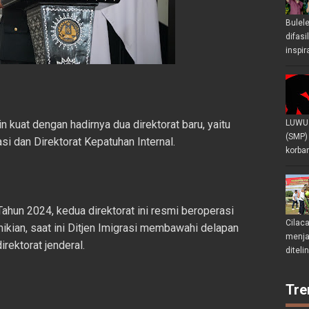
Bulel
difasi
inspir
 kuat dengan hadirnya dua direktorat baru, yaitu
LUWU 
(SMP)
i dan Direktorat Kepatuhan Internal.
korban
un 2024, kedua direktorat ini resmi beroperasi
Cilac
ian, saat ini Ditjen Imigrasi membawahi delapan
menjad
irektorat jenderal.
diteli
Tre