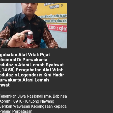
obatan Alat Vital: Pijat
disional Di Purwakarta
bdulazis Atasi Lemah Syahwat
, 14.58] Pengobatan Alat Vital:
bdulazis Legendaris Kini Hadir
Purwakarta Atasi Lemah
hwat
Tanamkan Jiwa Nasionalisme, Babinsa
Koramil 0910-10/Long Nawang
Berikan Wawasan Kebangsaan kepada
Pelajar Perbatasan