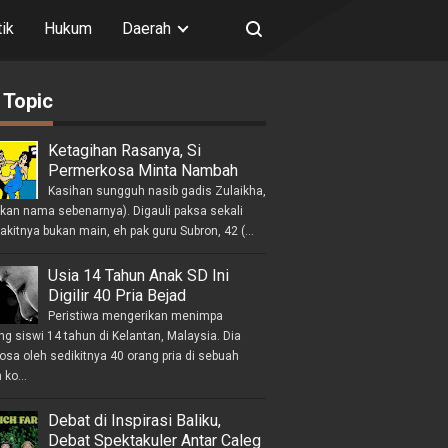
tik
Hukum
Daerah
 Topic
Ketagihan Rasanya, Si
Permerkosa Minta Nambah
Kasihan sungguh nasib gadis Zulaikha,
ukan nama sebenarnya). Digauli paksa sekali
akitnya bukan main, eh pak guru Subron, 42 (...
Usia 14 Tahun Anak SD Ini
Digilir 40 Pria Bejad
Peristiwa mengerikan menimpa
g siswi 14 tahun di Kelantan, Malaysia. Dia
osa oleh sedikitnya 40 orang pria di sebuah
ko...
Debat di Inspirasi Baliku,
Debat Spektakuler Antar Caleg