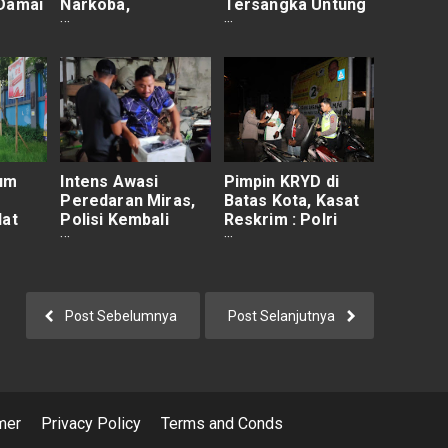
 Damai
Narkoba,
Tersangka Untung
Tersangka dan
Hingga Rp50 M
Puluhan Gram Sabu
Sebulan
Diamankan
um
Intens Awasi
Pimpin KRYD di
Peredaran Miras,
Batas Kota, Kasat
lat
Polisi Kembali
Reskrim : Polri
panye
Amankan Miras
Hadir Untuk
pura
Ilegal di Entrop
Ciptakan
Kamtibmas yang
Kondusif
Post Sebelumnya
Post Selanjutnya
mer
Privacy Policy
Terms and Conds