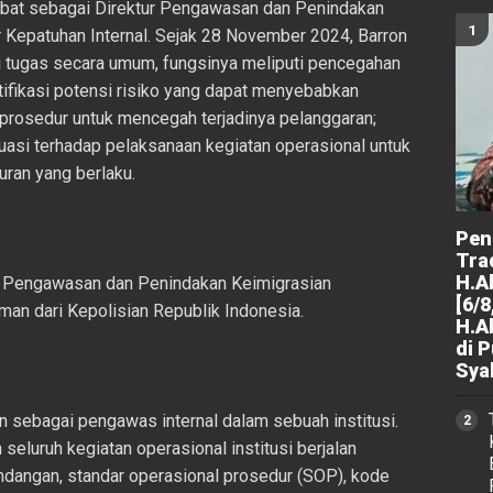
bat sebagai Direktur Pengawasan dan Penindakan
r Kepatuhan Internal. Sejak 28 November 2024, Barron
tugas secara umum, fungsinya meliputi pencegahan
ifikasi potensi risiko yang dapat menyebabkan
prosedur untuk mencegah terjadinya pelanggaran;
asi terhadap pelaksanaan kegiatan operasional untuk
uran yang berlaku.
Peng
Tra
H.A
ur Pengawasan dan Penindakan Keimigrasian
[6/8
man dari Kepolisian Republik Indonesia.
H.A
di 
Sya
an sebagai pengawas internal dalam sebuah institusi.
seluruh kegiatan operasional institusi berjalan
dangan, standar operasional prosedur (SOP), kode