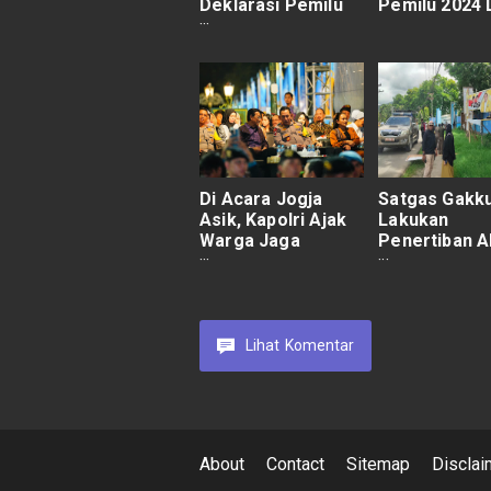
Deklarasi Pemilu
Pemilu 2024
Damai Paguyuban
Pencak Silat
Madiun
Di Acara Jogja
Satgas Gakk
Asik, Kapolri Ajak
Lakukan
Warga Jaga
Penertiban A
Persatuan-
Peraga Kam
Kesatuan
di Kota Jaya
Lihat
Komentar
About
Contact
Sitemap
Disclai