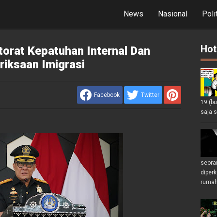
News
Nasional
Poli
Hot
torat Kepatuhan Internal Dan
riksaan Imigrasi
Facebook
Twitter
19 (b
saja s
seoran
diperk
rumah 