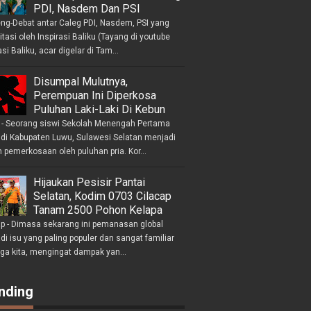
PDI, Nasdem Dan PSI
eng-Debat antar Caleg PDI, Nasdem, PSI yang
litasi oleh Inspirasi Baliku (Tayang di youtube
asi Baliku, acar digelar di Tam...
Disumpal Mulutnya,
Perempuan Ini Diperkosa
Puluhan Laki-Laki Di Kebun
- Seorang siswi Sekolah Menengah Pertama
 di Kabupaten Luwu, Sulawesi Selatan menjadi
 pemerkosaan oleh puluhan pria. Kor...
Hijaukan Pesisir Pantai
Selatan, Kodim 0703 Cilacap
Tanam 2500 Pohon Kelapa
ap - Dimasa sekarang ini pemanasan global
i isu yang paling populer dan sangat familiar
nga kita, mengingat dampak yan...
nding