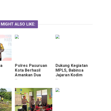
 MIGHT ALSO LIKE:
ua
Polres Pasuruan
Dukung Kegiatan
Kota Berhasil
MPLS, Babinsa
Amankan Dua
Jajaran Kodim
Pengedar
1022/Tanah Bumbu
Peran
Narkotika, 50 Gram
Berikan Materi
 Jaga
Sabu Disita
Wawasan
Kebangsaan Pada
Siswa Baru