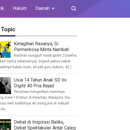
tik
Hukum
Daerah
 Topic
Ketagihan Rasanya, Si
Permerkosa Minta Nambah
Kasihan sungguh nasib gadis Zulaikha,
ukan nama sebenarnya). Digauli paksa sekali
akitnya bukan main, eh pak guru Subron, 42 (...
Usia 14 Tahun Anak SD Ini
Digilir 40 Pria Bejad
Peristiwa mengerikan menimpa
g siswi 14 tahun di Kelantan, Malaysia. Dia
osa oleh sedikitnya 40 orang pria di sebuah
ko...
Debat di Inspirasi Baliku,
Debat Spektakuler Antar Caleg