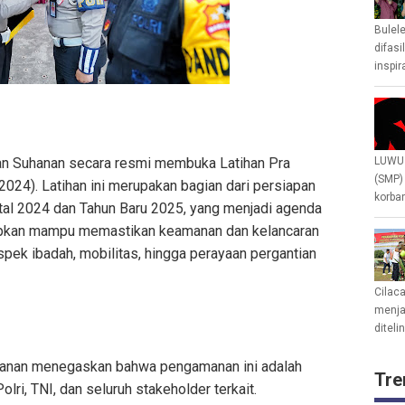
Bulel
difasi
inspir
 Aan Suhanan secara resmi membuka Latihan Pra
LUWU 
(SMP)
024). Latihan ini merupakan bagian dari persiapan
korban
tal 2024 dan Tahun Baru 2025, yang menjadi agenda
harapkan mampu memastikan keamanan dan kelancaran
aspek ibadah, mobilitas, hingga perayaan pergantian
Cilac
menjad
diteli
hanan menegaskan bahwa pengamanan ini adalah
Tre
lri, TNI, dan seluruh stakeholder terkait.