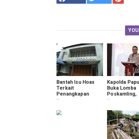
YOU
Bantah Isu Hoax
Kapolda Pap
Terkait
Buka Lomba
Penangkapan
Poskamling,
Narkoba di
Tekankan
Buleleng, Kalapas:
Pentingnya 
Nama Cuke Bukan
Warga dalam
Warga Kami
Kamtibmas