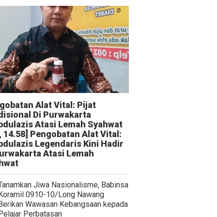
obatan Alat Vital: Pijat
disional Di Purwakarta
bdulazis Atasi Lemah Syahwat
, 14.58] Pengobatan Alat Vital:
bdulazis Legendaris Kini Hadir
Purwakarta Atasi Lemah
hwat
Tanamkan Jiwa Nasionalisme, Babinsa
Koramil 0910-10/Long Nawang
Berikan Wawasan Kebangsaan kepada
Pelajar Perbatasan