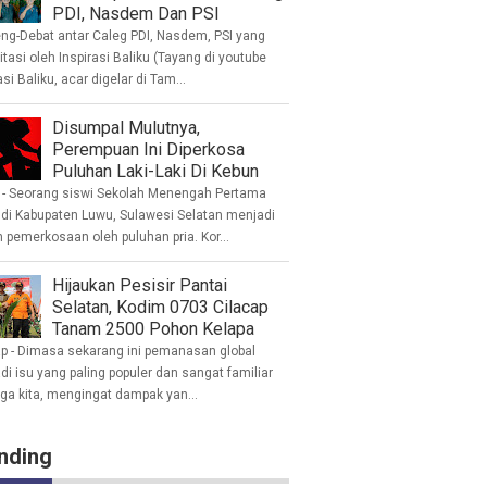
PDI, Nasdem Dan PSI
eng-Debat antar Caleg PDI, Nasdem, PSI yang
litasi oleh Inspirasi Baliku (Tayang di youtube
asi Baliku, acar digelar di Tam...
Disumpal Mulutnya,
Perempuan Ini Diperkosa
Puluhan Laki-Laki Di Kebun
- Seorang siswi Sekolah Menengah Pertama
 di Kabupaten Luwu, Sulawesi Selatan menjadi
 pemerkosaan oleh puluhan pria. Kor...
Hijaukan Pesisir Pantai
Selatan, Kodim 0703 Cilacap
Tanam 2500 Pohon Kelapa
ap - Dimasa sekarang ini pemanasan global
i isu yang paling populer dan sangat familiar
nga kita, mengingat dampak yan...
nding