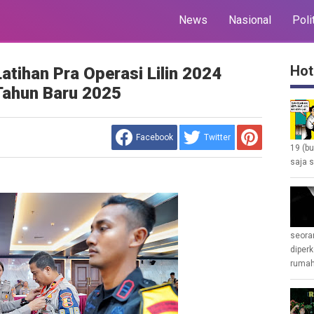
News
Nasional
Poli
Hot
Latihan Pra Operasi Lilin 2024
Tahun Baru 2025
Facebook
Twitter
19 (b
saja s
seoran
diperk
rumah 