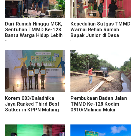
Dari Rumah Hingga MCK,
Kepedulian Satgas TMMD
Sentuhan TMMD Ke-128
Warnai Rehab Rumah
Bantu Warga Hidup Lebih
Bapak Junior di Desa
Layak
Luso
Korem 083/Baladhika
Pembukaan Badan Jalan
Jaya Ranked Third Best
TMMD Ke-128 Kodim
Satker in KPPN Malang
0910/Malinau Mulai
Q1 Budget Evaluation
Hidupkan Aktivitas Warga