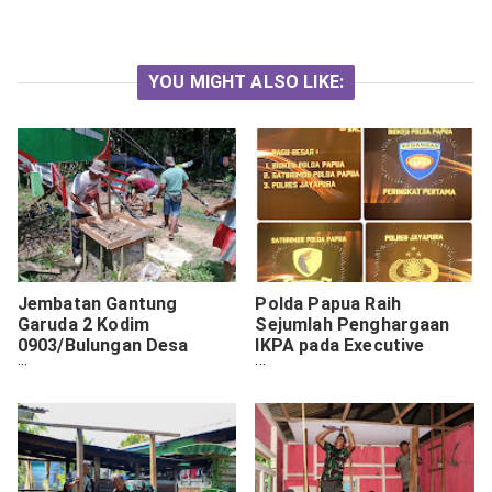
YOU MIGHT ALSO LIKE:
Jembatan Gantung
Polda Papua Raih
Garuda 2 Kodim
Sejumlah Penghargaan
0903/Bulungan Desa
IKPA pada Executive
Tanjung Agung Masuki
Stakeholders Forum 2026
Tahap Akhir
DJPb Papua