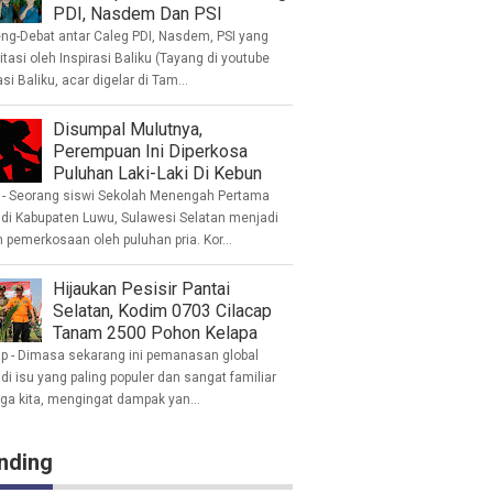
PDI, Nasdem Dan PSI
eng-Debat antar Caleg PDI, Nasdem, PSI yang
litasi oleh Inspirasi Baliku (Tayang di youtube
asi Baliku, acar digelar di Tam...
Disumpal Mulutnya,
Perempuan Ini Diperkosa
Puluhan Laki-Laki Di Kebun
- Seorang siswi Sekolah Menengah Pertama
 di Kabupaten Luwu, Sulawesi Selatan menjadi
 pemerkosaan oleh puluhan pria. Kor...
Hijaukan Pesisir Pantai
Selatan, Kodim 0703 Cilacap
Tanam 2500 Pohon Kelapa
ap - Dimasa sekarang ini pemanasan global
i isu yang paling populer dan sangat familiar
nga kita, mengingat dampak yan...
nding