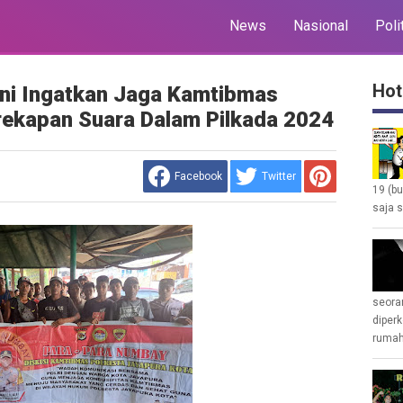
News
Nasional
Poli
Hot
Ini Ingatkan Jaga Kamtibmas
rekapan Suara Dalam Pilkada 2024
Facebook
Twitter
19 (b
saja s
seoran
diperk
rumah 