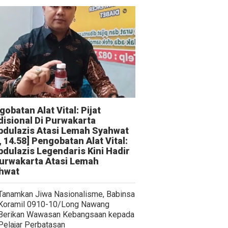
obatan Alat Vital: Pijat
disional Di Purwakarta
bdulazis Atasi Lemah Syahwat
, 14.58] Pengobatan Alat Vital:
bdulazis Legendaris Kini Hadir
Purwakarta Atasi Lemah
hwat
Tanamkan Jiwa Nasionalisme, Babinsa
Koramil 0910-10/Long Nawang
Berikan Wawasan Kebangsaan kepada
Pelajar Perbatasan