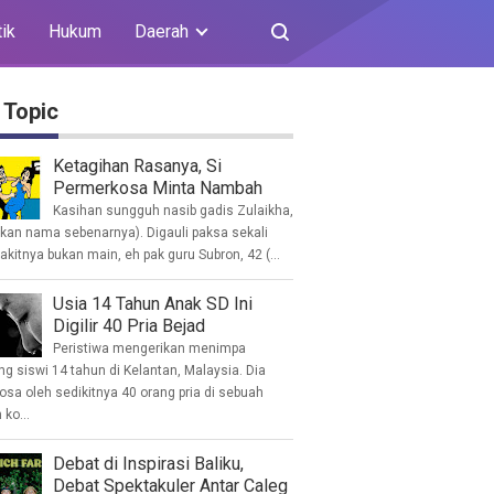
tik
Hukum
Daerah
 Topic
Ketagihan Rasanya, Si
Permerkosa Minta Nambah
Kasihan sungguh nasib gadis Zulaikha,
ukan nama sebenarnya). Digauli paksa sekali
akitnya bukan main, eh pak guru Subron, 42 (...
Usia 14 Tahun Anak SD Ini
Digilir 40 Pria Bejad
Peristiwa mengerikan menimpa
g siswi 14 tahun di Kelantan, Malaysia. Dia
osa oleh sedikitnya 40 orang pria di sebuah
ko...
Debat di Inspirasi Baliku,
Debat Spektakuler Antar Caleg