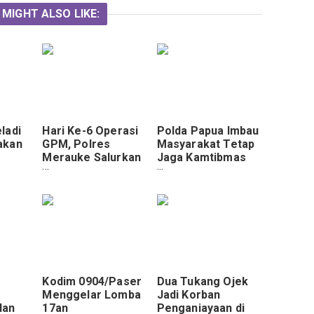
 MIGHT ALSO LIKE:
ladi
Hari Ke-6 Operasi
Polda Papua Imbau
akan
GPM, Polres
Masyarakat Tetap
n
Merauke Salurkan
Jaga Kamtibmas
Bahan Pangan
Pasca HUT RI ke-
wari
Murah Kepada 105
80
Kepala Keluarga
Kodim 0904/Paser
Dua Tukang Ojek
Menggelar Lomba
Jadi Korban
dan
17an
Penganiayaan di