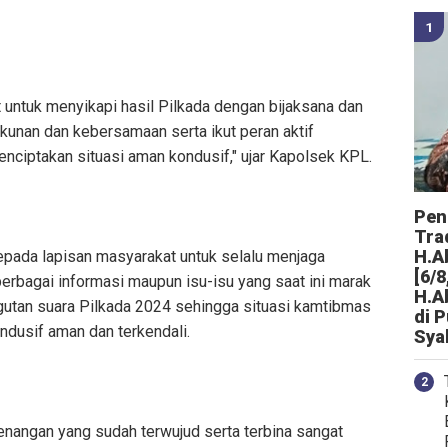
untuk menyikapi hasil Pilkada dengan bijaksana dan
kunan dan kebersamaan serta ikut peran aktif
ciptakan situasi aman kondusif," ujar Kapolsek KPL.
Peng
Tra
H.A
pada lapisan masyarakat untuk selalu menjaga
[6/8
erbagai informasi maupun isu-isu yang saat ini marak
H.A
ngutan suara Pilkada 2024 sehingga situasi kamtibmas
di 
ndusif aman dan terkendali.
Sya
enangan yang sudah terwujud serta terbina sangat