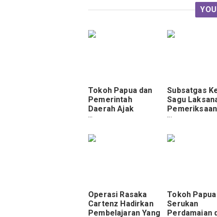
YOU
Tokoh Papua dan
Subsatgas Ke
Pemerintah
Sagu Laksan
Daerah Ajak
Pemeriksaa
Masyarakat Jaga
Kesehatan di
Kamtibmas Pasca
Pertigaan Yo
PSU Pilgub
Operasi Rasaka
Tokoh Papua
Cartenz Hadirkan
Serukan
Pembelajaran Yang
Perdamaian 