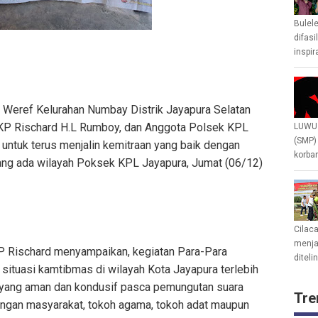
Bulel
difasi
inspir
i Weref Kelurahan Numbay Distrik Jayapura Selatan
KP Rischard H.L Rumboy, dan Anggota Polsek KPL
LUWU 
(SMP)
ntuk terus menjalin kemitraan yang baik dengan
korban
yang ada wilayah Poksek KPL Jayapura, Jumat (06/12)
Cilac
menjad
P Rischard menyampaikan, kegiatan Para-Para
diteli
situasi kamtibmas di wilayah Kota Jayapura terlebih
 yang aman dan kondusif pasca pemungutan suara
Tre
engan masyarakat, tokoh agama, tokoh adat maupun