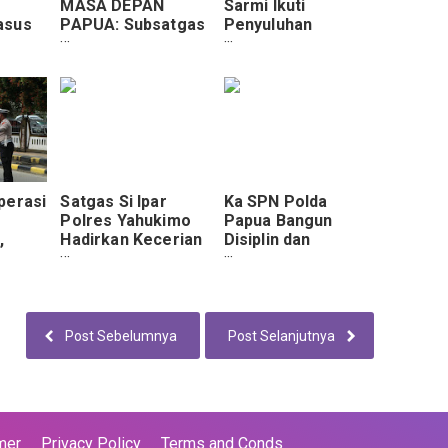
MASA DEPAN
Sarmi Ikuti
asus
PAPUA: Subsatgas
Penyuluhan
as
SI-IPAR Operasi
Kesehatan
aksaan
Rasaka Cartenz
Pencegahan dan
ura
Hadirkan
Pengendalian
Pembelajaran bagi
Penyakit Sifilis dari
Anak-Anak Lanny
Biddokkes Polda
Jaya
Papua
perasi
Satgas Si Ipar
Ka SPN Polda
Polres Yahukimo
Papua Bangun
,
Hadirkan Kecerian
Disiplin dan
da
Belajar Bagi Anak-
Kebersamaan
ankan
Anak
Siswa Melalui
Upacara Pola
Pengasuhan
Post Sebelumnya
Post Selanjutnya
mer
Privacy Policy
Terms and Conds