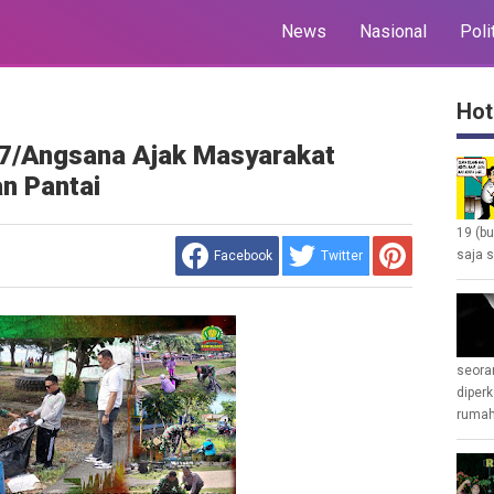
News
Nasional
Poli
Hot
07/Angsana Ajak Masyarakat
n Pantai
19 (b
saja s
Facebook
Twitter
seoran
diperk
rumah 