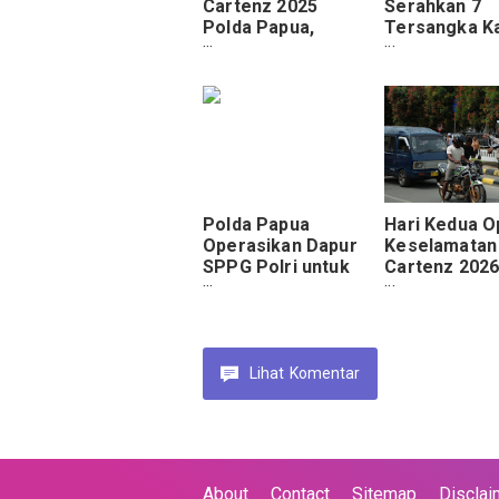
Cartenz 2025
Serahkan 7
Polda Papua,
Tersangka K
Satgas Keladi Sagu
Tambang Em
Tembus Medan
Ilegal ke Kej
Sulit. Warga
Negeri Jayap
Toladan Akhirnya
Rasakan Layanan
Kesehatan
Polda Papua
Hari Kedua O
Operasikan Dapur
Keselamatan
SPPG Polri untuk
Cartenz 2026
Dukung Tumbuh
Ditlantas Pol
Kembang Anak
Papua Kedep
Lewat Program
Edukasi dan
Makan Bergizi
Keselamatan
Gratis
Pengendara
Lihat
Komentar
About
Contact
Sitemap
Disclai