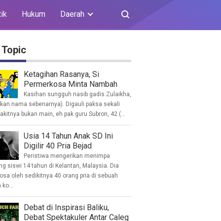
tik
Hukum
Daerah
 Topic
Ketagihan Rasanya, Si
Permerkosa Minta Nambah
Kasihan sungguh nasib gadis Zulaikha,
ukan nama sebenarnya). Digauli paksa sekali
akitnya bukan main, eh pak guru Subron, 42 (...
Usia 14 Tahun Anak SD Ini
Digilir 40 Pria Bejad
Peristiwa mengerikan menimpa
g siswi 14 tahun di Kelantan, Malaysia. Dia
osa oleh sedikitnya 40 orang pria di sebuah
ko...
Debat di Inspirasi Baliku,
Debat Spektakuler Antar Caleg