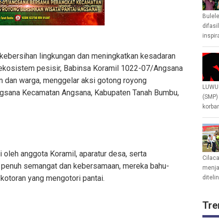
Bulel
difasi
inspir
kebersihan lingkungan dan meningkatkan kesadaran
ekosistem pesisir, Babinsa Koramil 1022-07/Angsana
 dan warga, menggelar aksi gotong royong
LUWU 
ngsana Kecamatan Angsana, Kabupaten Tanah Bumbu,
(SMP)
korban
i oleh anggota Koramil, aparatur desa, serta
Cilac
 penuh semangat dan kebersamaan, mereka bahu-
menjad
toran yang mengotori pantai.
diteli
Tre