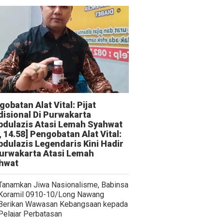
obatan Alat Vital: Pijat
disional Di Purwakarta
bdulazis Atasi Lemah Syahwat
, 14.58] Pengobatan Alat Vital:
bdulazis Legendaris Kini Hadir
Purwakarta Atasi Lemah
hwat
Tanamkan Jiwa Nasionalisme, Babinsa
Koramil 0910-10/Long Nawang
Berikan Wawasan Kebangsaan kepada
Pelajar Perbatasan