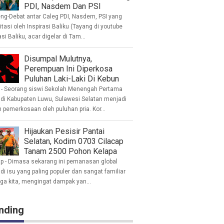
PDI, Nasdem Dan PSI
eng-Debat antar Caleg PDI, Nasdem, PSI yang
litasi oleh Inspirasi Baliku (Tayang di youtube
asi Baliku, acar digelar di Tam...
Disumpal Mulutnya,
Perempuan Ini Diperkosa
Puluhan Laki-Laki Di Kebun
- Seorang siswi Sekolah Menengah Pertama
 di Kabupaten Luwu, Sulawesi Selatan menjadi
 pemerkosaan oleh puluhan pria. Kor...
Hijaukan Pesisir Pantai
Selatan, Kodim 0703 Cilacap
Tanam 2500 Pohon Kelapa
ap - Dimasa sekarang ini pemanasan global
i isu yang paling populer dan sangat familiar
nga kita, mengingat dampak yan...
nding