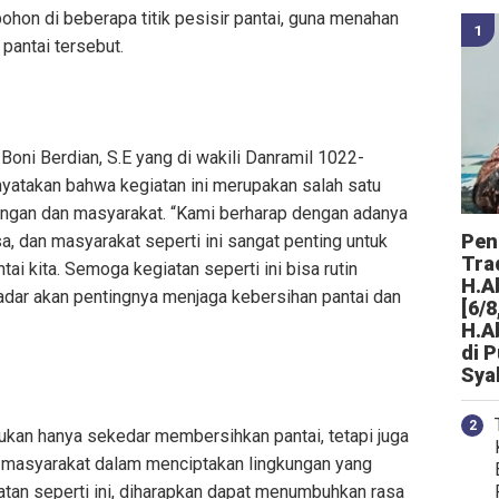
pohon di beberapa titik pesisir pantai, guna menahan
 pantai tersebut.
oni Berdian, S.E yang di wakili Danramil 1022-
nyatakan bahwa kegiatan ini merupakan salah satu
ungan dan masyarakat. “Kami berharap dengan adanya
Peng
a, dan masyarakat seperti ini sangat penting untuk
Tra
i kita. Semoga kegiatan seperti ini bisa rutin
H.A
adar akan pentingnya menjaga kebersihan pantai dan
[6/8
H.A
di 
Sya
bukan hanya sekedar membersihkan pantai, tetapi juga
n masyarakat dalam menciptakan lingkungan yang
atan seperti ini, diharapkan dapat menumbuhkan rasa