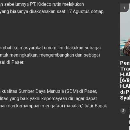
 sebelumnya PT. Kideco rutin melakukan
 yang biasanya dilaksanakan saat 17 Agustus setiap
rambah ke masyarakat umum. Ini dilakukan sebagai
untuk meningkatkan, mengembangkan dan sebagai
al di Paser.
Peng
Tra
H.A
[6/8
H.A
n kualitas Sumber Daya Manusia (SDM) di Paser,
di 
Sya
as yang baik yakni kepercayaan diri agar dapat
nan dan kemampuan mengatasi masalah,” tutur Bapak