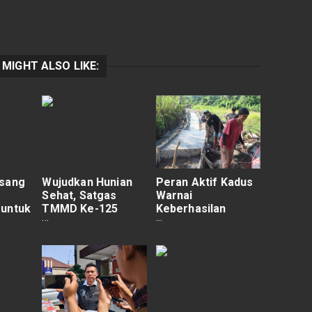
 MIGHT ALSO LIKE:
isang
Wujudkan Hunian
Peran Aktif Kadus
Sehat, Satgas
Warnai
 untuk
TMMD Ke-125
Keberhasilan
 Ke-
Kodim
Pembangunan
0910/Malinau
Jalan Usaha Tani di
ng
Bangun MCK untuk
Desa Batuan
Warga.