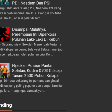
PDI, Nasdem Dan PSI
eng-Debat antar Caleg PDI, Nasdem, PSI yang
litasi oleh Inspirasi Baliku (Tayang di youtube
asi Baliku, acar digelar di Tam...
Disumpal Mulutnya,
Perempuan Ini Diperkosa
Puluhan Laki-Laki Di Kebun
- Seorang siswi Sekolah Menengah Pertama
 di Kabupaten Luwu, Sulawesi Selatan menjadi
 pemerkosaan oleh puluhan pria. Kor...
Hijaukan Pesisir Pantai
Selatan, Kodim 0703 Cilacap
Tanam 2500 Pohon Kelapa
ap - Dimasa sekarang ini pemanasan global
i isu yang paling populer dan sangat familiar
nga kita, mengingat dampak yan...
nding