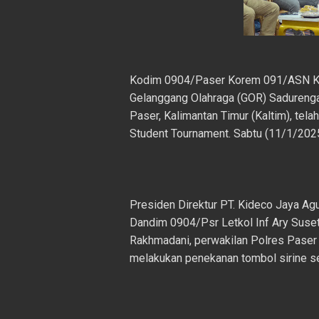
Kodim 0904/Paser Korem 091/ASN Ko
Gelanggang Olahraga (GOR) Sadurenga
Paser, Kalimantan Timur (Kaltim), tel
Student Tournament. Sabtu (11/1/202
Presiden Direktur PT. Kideco Jaya A
Dandim 0904/Psr Letkol Inf Ary Susety
Rakhmadani, perwakilan Polres Pase
melakukan penekanan tombol sirine se