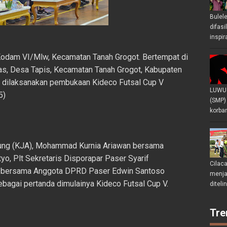
Bulel
difasi
inspir
dam VI/Mlw, Kecamatan Tanah Grogot. Bertempat di
s, Desa Tapis, Kecamatan Tanah Grogot, Kabupaten
ah dilaksanakan pembukaan Kideco Futsal Cup V
LUWU 
5)
(SMP)
korban
gung (KJA), Mohammad Kurnia Ariawan bersama
o, Plt Sekretaris Disporapar Paser Syarif
Cilac
r bersama Anggota DPRD Paser Edwin Santoso
menjad
bagai pertanda dimulainya Kideco Futsal Cup V.
diteli
Tre