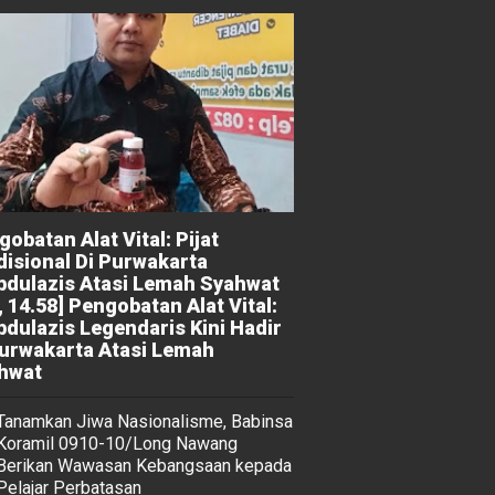
obatan Alat Vital: Pijat
disional Di Purwakarta
bdulazis Atasi Lemah Syahwat
, 14.58] Pengobatan Alat Vital:
bdulazis Legendaris Kini Hadir
Purwakarta Atasi Lemah
hwat
Tanamkan Jiwa Nasionalisme, Babinsa
Koramil 0910-10/Long Nawang
Berikan Wawasan Kebangsaan kepada
Pelajar Perbatasan