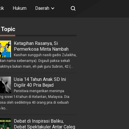
tik
Hukum
Daerah
 Topic
Ketagihan Rasanya, Si
Permerkosa Minta Nambah
Kasihan sungguh nasib gadis Zulaikha,
ukan nama sebenarnya). Digauli paksa sekali
akitnya bukan main, eh pak guru Subron, 42 (...
Usia 14 Tahun Anak SD Ini
Digilir 40 Pria Bejad
Peristiwa mengerikan menimpa
g siswi 14 tahun di Kelantan, Malaysia. Dia
osa oleh sedikitnya 40 orang pria di sebuah
ko...
Debat di Inspirasi Baliku,
Debat Spektakuler Antar Caleg