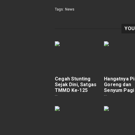
Tags:
News
YOU
Cegah Stunting
Hangatnya P
Sejak Dini, Satgas
Goreng dan
TMMD Ke-125
Senyum Pagi
Wiltas Kodim
Satgas TMMD
0910/Malinau Gelar
125 di Gereja
Sosialisasi
Katolik Tanju
Kesehatan
Lapang.