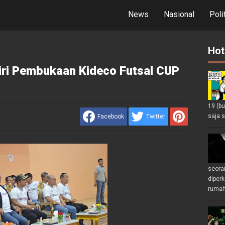
News
Nasional
Poli
Hot
ri Pembukaan Kideco Futsal CUP
19 (b
saja s
Facebook
Twitter
seoran
diperk
rumah 