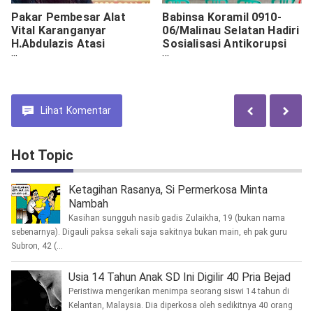
Pakar Pembesar Alat
Babinsa Koramil 0910-
Vital Karanganyar
06/Malinau Selatan Hadiri
H.Abdulazis Atasi
Sosialisasi Antikorupsi
Ejakulasi Dini
dan Layanan Pengaduan
Masyarakat
Lihat
Komentar
Hot Topic
Ketagihan Rasanya, Si Permerkosa Minta
Nambah
Kasihan sungguh nasib gadis Zulaikha, 19 (bukan nama
sebenarnya). Digauli paksa sekali saja sakitnya bukan main, eh pak guru
Subron, 42 (...
Usia 14 Tahun Anak SD Ini Digilir 40 Pria Bejad
Peristiwa mengerikan menimpa seorang siswi 14 tahun di
Kelantan, Malaysia. Dia diperkosa oleh sedikitnya 40 orang