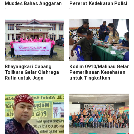
Musdes Bahas Anggaran
Pererat Kedekatan Polisi
Pasar Murah
dan Warga Jemaat GKI
Telaga Mamberamo
Bhayangkari Cabang
Kodim 0910/Malinau Gelar
Tolikara Gelar Olahraga
Pemeriksaan Kesehatan
Rutin untuk Jaga
untuk Tingkatkan
Kebugaran dan Perkuat
Kesiapan Prajurit
Solidaritas