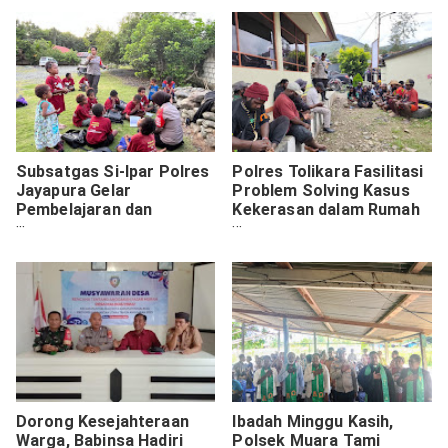
Subsatgas Si-Ipar Polres
Polres Tolikara Fasilitasi
Jayapura Gelar
Problem Solving Kasus
Pembelajaran dan
Kekerasan dalam Rumah
Pendampingan Sosial
Tangga Secara
bagi Anak-anak dan
Kekeluargaan
Mama-mama di Doyo
Baru
Dorong Kesejahteraan
Ibadah Minggu Kasih,
Warga, Babinsa Hadiri
Polsek Muara Tami