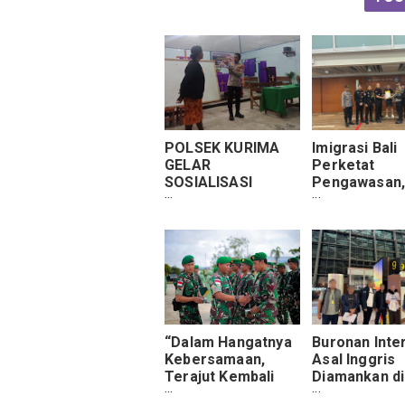
POLSEK KURIMA
Imigrasi Bali
GELAR
Perketat
SOSIALISASI
Pengawasan
BAHAYA NARKOBA
Buronan Inte
DALAM RANGKA
Langsung
MENYONGSONG
Diamankan
PASKAH DI DISTRIK
KURIMA
“Dalam Hangatnya
Buronan Inte
Kebersamaan,
Asal Inggris
Terajut Kembali
Diamankan di
Silaturahmi dan
Bandara Ngu