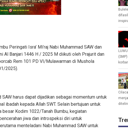
Bulel
difasi
inspir
bu Peringati Isra’ Mi’raj Nabi Muhammad SAW dan
LUWU 
i Al Banjari 1446 H / 2025 M diikuti oleh Prajurit dan
(SMP)
Koorcab Rem 101 PD VI/Mulawarman di Mushola
korban
01/2025).
Cilac
ad SAW harus dapat dijadikan sebagai momentum untuk
menjad
l ibadah kepada Allah SWT. Selain bertujuan untuk
diteli
a besar Kodim 1022/Tanah Bumbu, kegiatan
i pencerahan jiwa dan introspeksi diri untuk
Tre
a, terutama menteladani Nabi Muhammad SAW untuk