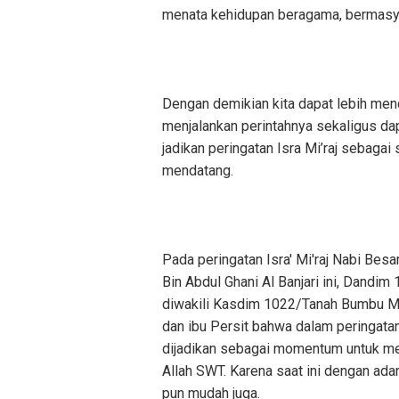
menata kehidupan beragama, bermasyar
Dengan demikian kita dapat lebih mend
menjalankan perintahnya sekaligus dap
jadikan peringatan Isra Mi’raj sebag
mendatang.
Pada peringatan Isra' Mi'raj Nabi Be
Bin Abdul Ghani Al Banjari ini, Dandi
diwakili Kasdim 1022/Tanah Bumbu May
dan ibu Persit bahwa dalam peringata
dijadikan sebagai momentum untuk me
Allah SWT. Karena saat ini dengan ada
pun mudah juga.