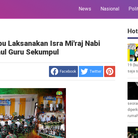
News
Nasional
Poli
Hot
 Laksanakan Isra Mi'raj Nabi
l Guru Sekumpul
19 (b
saja s
Facebook
Twitter
seoran
diperk
rumah 