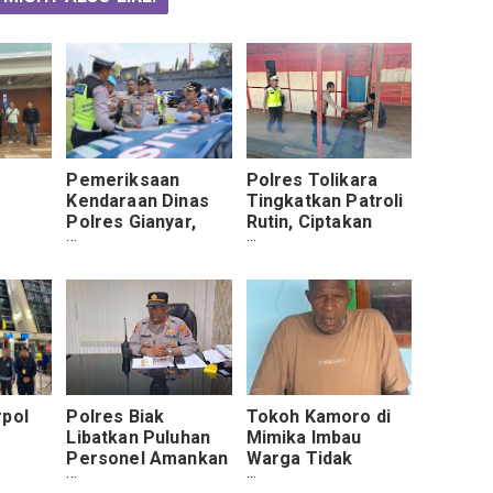
Pemeriksaan
Polres Tolikara
Kendaraan Dinas
Tingkatkan Patroli
,
Polres Gianyar,
Rutin, Ciptakan
rpol
Pastikan Kesiapan
Rasa Aman di
Operasional
Tengah
Personel
Masyarakat
rpol
Polres Biak
Tokoh Kamoro di
Libatkan Puluhan
Mimika Imbau
Personel Amankan
Warga Tidak
rah
Ibadah Jumat
Terlibat Aksi 7