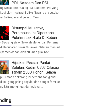
PDI, Nasdem Dan PSI
eng-Debat antar Caleg PDI, Nasdem, PSI yang
litasi oleh Inspirasi Baliku (Tayang di youtube
asi Baliku, acar digelar di Tam...
Disumpal Mulutnya,
Perempuan Ini Diperkosa
Puluhan Laki-Laki Di Kebun
- Seorang siswi Sekolah Menengah Pertama
 di Kabupaten Luwu, Sulawesi Selatan menjadi
 pemerkosaan oleh puluhan pria. Kor...
Hijaukan Pesisir Pantai
Selatan, Kodim 0703 Cilacap
Tanam 2500 Pohon Kelapa
ap - Dimasa sekarang ini pemanasan global
i isu yang paling populer dan sangat familiar
nga kita, mengingat dampak yan...
nding