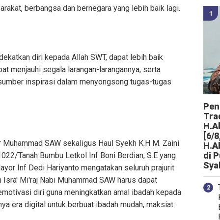
akat, berbangsa dan bernegara yang lebih baik lagi.
ekatkan diri kepada Allah SWT, dapat lebih baik
at menjauhi segala larangan-larangannya, serta
ai sumber inspirasi dalam menyongsong tugas-tugas
Peng
Tra
H.A
[6/8
sar Muhammad SAW sekaligus Haul Syekh K.H M. Zaini
H.A
di 
m 1022/Tanah Bumbu Letkol Inf Boni Berdian, S.E yang
Sya
or Inf Dedi Hariyanto mengatakan seluruh prajurit
n Isra' Mi'raj Nabi Muhammad SAW harus dapat
motivasi diri guna meningkatkan amal ibadah kepada
nya era digital untuk berbuat ibadah mudah, maksiat