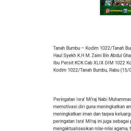
Tanah Bumbu – Kodim 1022/Tanah Bum
Haul Syekh K.H M. Zaini Bin Abdul Ghan
Ibu Persit KCK Cab XLIX DIM 1022 
Kodim 1022/Tanah Bumbu, Rabu (15/
Peringatan Isra’ Mi’raj Nabi Muhamm
memotivasi diri guna meningkatkan ama
meningkatkan iman dan taqwa keluarg
peringatan Isra’ Mi’raj ini juga sebaga
mengaktualisasikan nilai-nilai agam