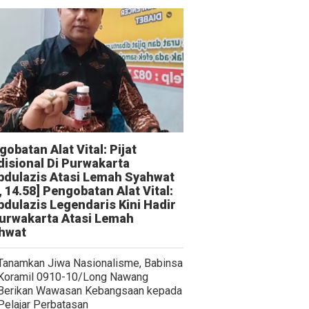
obatan Alat Vital: Pijat
disional Di Purwakarta
bdulazis Atasi Lemah Syahwat
, 14.58] Pengobatan Alat Vital:
bdulazis Legendaris Kini Hadir
Purwakarta Atasi Lemah
hwat
Tanamkan Jiwa Nasionalisme, Babinsa
Koramil 0910-10/Long Nawang
Berikan Wawasan Kebangsaan kepada
Pelajar Perbatasan