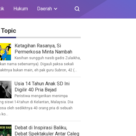
tik
Hukum
Daerah
 Topic
Ketagihan Rasanya, Si
Permerkosa Minta Nambah
Kasihan sungguh nasib gadis Zulaikha,
ukan nama sebenarnya). Digauli paksa sekali
akitnya bukan main, eh pak guru Subron, 42 (...
Usia 14 Tahun Anak SD Ini
Digilir 40 Pria Bejad
Peristiwa mengerikan menimpa
g siswi 14 tahun di Kelantan, Malaysia. Dia
osa oleh sedikitnya 40 orang pria di sebuah
ko...
Debat di Inspirasi Baliku,
Debat Spektakuler Antar Caleg