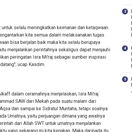
ut untuk selalu meningkatkan keimanan dan ketaqwaan.
engantarkan kita semua dalam melaksanakan tugas
aan bisa berjalan baik maka kita selalu berupaya
aitu menjalankan perintahnya sekaligus dapat menjauhi
dikan peringatan Isra Mi'raj sebagai sumber inspirasi
atang", ucap Kasdim.
Alkaff dalam ceramahnya menjelaskan, Isra Mi'raj
hammad SAW dari Mekah pada suatu malam dari
Aqsa dan sampai ke Sidratul Muntaha, tetapi soalnya
a Umatnya, yaitu perjuangan dimana yang awalnya
ntah dari Allah SWT untuk umatnya menjalankan
tu yang sekarang ini kita kerjakan. Maka daripada itu