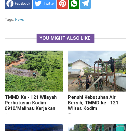
Facebook
Twitter
Tags:
News
YOU MIGHT ALSO LIKE:
TMMD Ke - 121 Wilayah
Penuhi Kebutuhan Air
Perbatasan Kodim
Bersih, TMMD ke - 121
0910/Malinau Kerjakan
Wiltas Kodim
Program Unggulan
0910/Malinau Bangun
Kasad.
Sumur Bor.