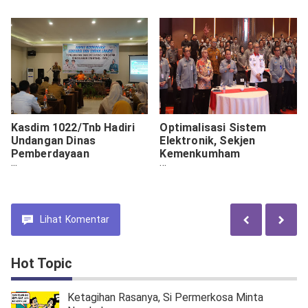
Alat Berat.
Kasdim 1022/Tnb Hadiri
Optimalisasi Sistem
Undangan Dinas
Elektronik, Sekjen
Pemberdayaan
Kemenkumham
Perempuan Perlindungan
Tandatangani Perjanjian
Anak Rapat Koordinasi
Kerjasama Dengan BSSN
dan BNN
Lihat
Komentar
Hot Topic
Ketagihan Rasanya, Si Permerkosa Minta