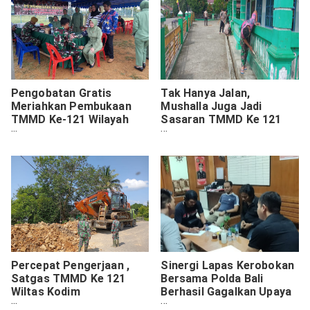
Pengobatan Gratis
Tak Hanya Jalan,
Meriahkan Pembukaan
Mushalla Juga Jadi
TMMD Ke-121 Wilayah
Sasaran TMMD Ke 121
Perbatasan Kodim
Kodim 0904/Paser
0910/Malinau Tahun 2024.
Percepat Pengerjaan ,
Sinergi Lapas Kerobokan
Satgas TMMD Ke 121
Bersama Polda Bali
Wiltas Kodim
Berhasil Gagalkan Upaya
0910/Malinau Terjunkan
Peredaran Narkoba