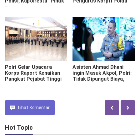
Polisi, Kapolresta "Pihak
Pengurus Korpri Polda
Keluarga Pelaku
Papua
Diharapkan Bisa
Kooperatif"
Polri Gelar Upacara
Asisten Ahmad Dhani
Korps Raport Kenaikan
ingin Masuk Akpol, Polri:
Pangkat Pejabat Tinggi
Tidak Dipungut Biaya,
Gratis!
Lihat
Komentar
Hot Topic