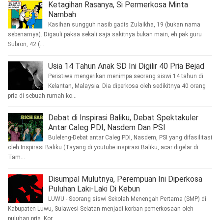
Ketagihan Rasanya, Si Permerkosa Minta
Nambah
Kasihan sungguh nasib gadis Zulaikha, 19 (bukan nama
sebenarnya). Digauli paksa sekali saja sakitnya bukan main, eh pak guru
Subron, 42 (...
Usia 14 Tahun Anak SD Ini Digilir 40 Pria Bejad
Peristiwa mengerikan menimpa seorang siswi 14 tahun di
Kelantan, Malaysia. Dia diperkosa oleh sedikitnya 40 orang
pria di sebuah rumah ko...
Debat di Inspirasi Baliku, Debat Spektakuler
Antar Caleg PDI, Nasdem Dan PSI
Buleleng-Debat antar Caleg PDI, Nasdem, PSI yang difasilitasi
oleh Inspirasi Baliku (Tayang di youtube inspirasi Baliku, acar digelar di
Tam...
Disumpal Mulutnya, Perempuan Ini Diperkosa
Puluhan Laki-Laki Di Kebun
LUWU - Seorang siswi Sekolah Menengah Pertama (SMP) di
Kabupaten Luwu, Sulawesi Selatan menjadi korban pemerkosaan oleh
puluhan pria. Kor...