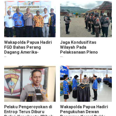
Wakapolda Papua Hadiri
Jaga Kondusifitas
FGD Bahas Perang
Wilayah Pada
Dagang Amerika-
Pelaksanaan Pleno
Tiongkok Terhadap
Rekapitulasi Pilkada 2024,
Perekonomian Indonesia
Polres Tolikara
Khususnya di Papua
Laksanakan Patroli dan
Himbauan
Pelaku Pengeroyokan di
Wakapolda Papua Hadiri
Entrop Terus Diburu
Pengukuhan Dewan