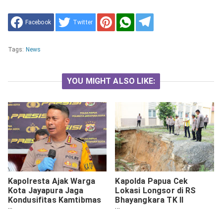
Facebook
Twitter
Tags:
News
YOU MIGHT ALSO LIKE:
Kapolresta Ajak Warga
Kapolda Papua Cek
Kota Jayapura Jaga
Lokasi Longsor di RS
Kondusifitas Kamtibmas
Bhayangkara TK II
Jelang Putusan MK
Jayapura