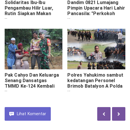
Solidaritas Ibu-Ibu
Dandim 0821 Lumajang
Pengambau Hilir Luar,
Pimpin Upacara Hari Lahir
Rutin Siapkan Makan
Pancasila: "Perkokoh
Siang Satgas TMMD
Ideologi Menuju Indonesia
Raya"
Pak Cahyo Dan Keluarga
Polres Yahukimo sambut
Senang Dansatgas
kedatangan Personel
TMMD Ke-124 Kembali
Brimob Batalyon A Polda
Tinjau Langsung Kegiatan
Papua di Bandar Udara
Rehab Rumah Miliknya
Nop Goliat Dekai.
Lihat
Komentar