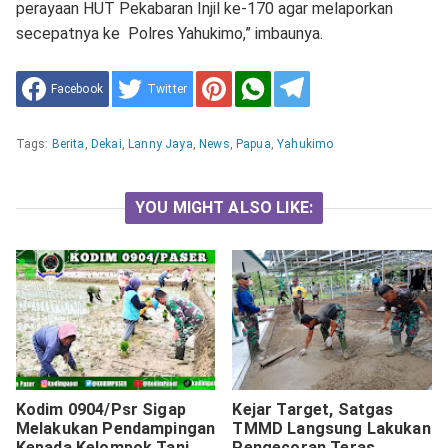
perayaan HUT Pekabaran Injil ke-170 agar melaporkan
secepatnya ke Polres Yahukimo,” imbaunya.
Facebook
Twitter
Tags:
Berita
,
Dekai
,
Lanny Jaya
,
News
,
Papua
,
Yahukimo
YOU MIGHT ALSO LIKE:
Kodim 0904/Psr Sigap
Kejar Target, Satgas
Melakukan Pendampingan
TMMD Langsung Lakukan
Kepada Kelompok Tani
Pengecoran Teras