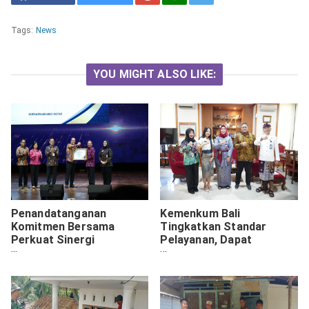
Tags:
News
YOU MIGHT ALSO LIKE:
Penandatanganan
Kemenkum Bali
Komitmen Bersama
Tingkatkan Standar
Perkuat Sinergi
Pelayanan, Dapat
Pemerintah dan
Penilaian Positif dari Tim
Akademisi untuk
MONEV
Posbankum