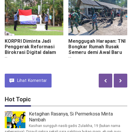
KORPRI Diminta Jadi
Menggugah Harapan: TNI
Penggerak Reformasi
Bongkar Rumah Rusak
Birokrasi Digital dalam
Semeru demi Awal Baru
Upacara di Kemenkum
Warga Supiturang
Bali
Lihat
Komentar
Hot Topic
Ketagihan Rasanya, Si Permerkosa Minta
Nambah
Kasihan sungguh nasib gadis Zulaikha, 19 (bukan nama
sebenarnya). Digauli paksa sekali saja sakitnya bukan main, eh pak guru