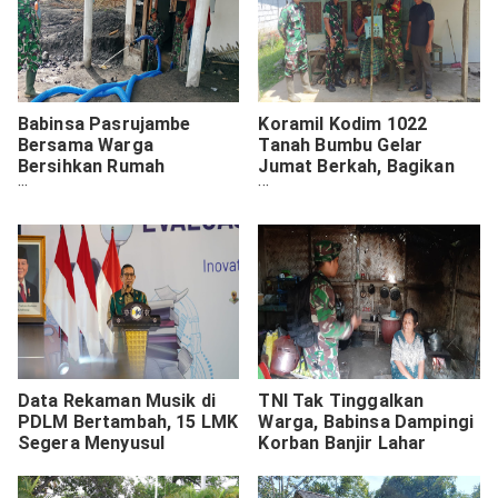
Babinsa Pasrujambe
Koramil Kodim 1022
Bersama Warga
Tanah Bumbu Gelar
Bersihkan Rumah
Jumat Berkah, Bagikan
Terdampak Lahar Dingin
Sembako Warga Kurang
Semeru
Mampu
Data Rekaman Musik di
TNI Tak Tinggalkan
PDLM Bertambah, 15 LMK
Warga, Babinsa Dampingi
Segera Menyusul
Korban Banjir Lahar