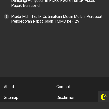
Dampingi Penyusunan RDKK Poktani untuk Akses
Pupuk Bersubsidi
Prada Muh. Taufik Optimalkan Mesin Molen, Percepat
Pengecoran Rabat Jalan TMMD ke-129
About
Contact
Sitemap
Disclaimer
Privacy Policy
Terms and Conds