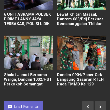
6 UNIT ASRAMA POLSEK
Lewat Khitan Massal,
PIRIME LANNY JAYA
Danrem 083/Bdj Perkuat
TERBAKAR, POLISI LIDIK
Kemanunggalan TNI dan
DUGAAN PEMBAKARAN
Rakyat
Shalat Jumat Bersama
Dandim 0904/Paser Cek
Warga, Dandim 1002/HST
Langsung Sasaran RTLH
Perkokoh Semangat
Pada TMMD Ke 129
Gotong Royong TMMD
Lihat
Komentar