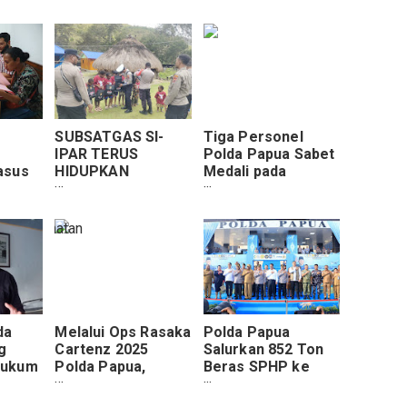
SUBSATGAS SI-
Tiga Personel
IPAR TERUS
Polda Papua Sabet
asus
HIDUPKAN
Medali pada
as
SEMANGAT
Kejurda Atletik
aksaan
BELAJAR ANAK-
Papua Barat Open
ura
ANAK DI
2025
PEDALAMAN
LANNY JAYA
da
Melalui Ops Rasaka
Polda Papua
g
Cartenz 2025
Salurkan 852 Ton
Hukum
Polda Papua,
Beras SPHP ke
 di
Satgas Keladi Sagu
Enam Provinsi,
Tembus Medan
Wakapolri Pastikan