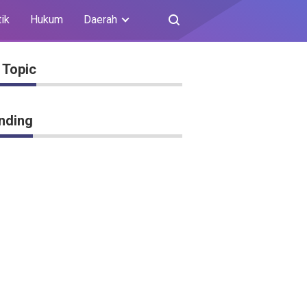
tik
Hukum
Daerah
 Topic
nding