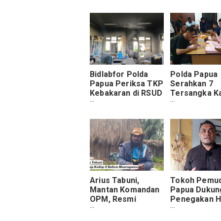
Bidlabfor Polda
Polda Papua
Papua Periksa TKP
Serahkan 7
Kebakaran di RSUD
Tersangka K
Ramela Muara
Tambang Em
Tami
Ilegal ke Kej
Negeri Jayap
Arius Tabuni,
Tokoh Pemu
Mantan Komandan
Papua Dukun
OPM, Resmi
Penegakan 
Kembali ke NKRI
terhadap KKB
dan Ajak Rekan
Papua