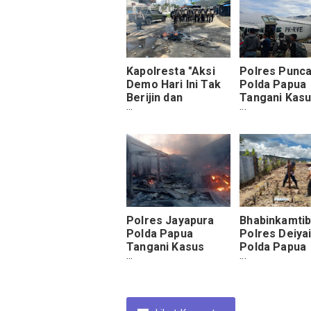
Kapolresta "Aksi
Polres Punc
Demo Hari Ini Tak
Polda Papua
Berijin dan
Tangani Kas
Berujung Ricuh, 4
Penembakan 
Personel Jadi
OTK di Komp
Korban, Satu Truck
Pasar Kago D
Polri Hangus
Ilaga
Dibakar"
Polres Jayapura
Bhabinkamti
Polda Papua
Polres Deiya
Tangani Kasus
Polda Papua
Kebakaran Yang
Tengah
Terjadi di Pasar
Laksanakan
Baru Sentani
Penanaman B
Ubi di Lahan