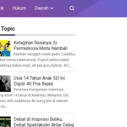
tik
Hukum
Daerah
 Topic
Ketagihan Rasanya, Si
Permerkosa Minta Nambah
Kasihan sungguh nasib gadis Zulaikha,
ukan nama sebenarnya). Digauli paksa sekali
akitnya bukan main, eh pak guru Subron, 42 (...
Usia 14 Tahun Anak SD Ini
Digilir 40 Pria Bejad
Peristiwa mengerikan menimpa
g siswi 14 tahun di Kelantan, Malaysia. Dia
osa oleh sedikitnya 40 orang pria di sebuah
ko...
Debat di Inspirasi Baliku,
Debat Spektakuler Antar Caleg