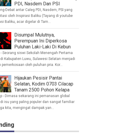
PDI, Nasdem Dan PSI
eng-Debat antar Caleg PDI, Nasdem, PSI yang
litasi oleh Inspirasi Baliku (Tayang di youtube
asi Baliku, acar digelar di Tam...
Disumpal Mulutnya,
Perempuan Ini Diperkosa
Puluhan Laki-Laki Di Kebun
- Seorang siswi Sekolah Menengah Pertama
 di Kabupaten Luwu, Sulawesi Selatan menjadi
 pemerkosaan oleh puluhan pria. Kor...
Hijaukan Pesisir Pantai
Selatan, Kodim 0703 Cilacap
Tanam 2500 Pohon Kelapa
ap - Dimasa sekarang ini pemanasan global
i isu yang paling populer dan sangat familiar
nga kita, mengingat dampak yan...
nding