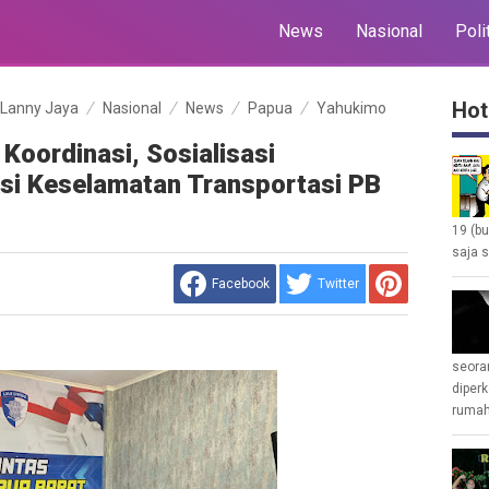
News
Nasional
Poli
Hot
Lanny Jaya
Nasional
News
Papua
Yahukimo
Koordinasi, Sosialisasi
i Keselamatan Transportasi PB
19 (b
saja s
Facebook
Twitter
seoran
diperk
rumah 