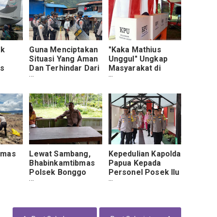
ak
Guna Menciptakan
"Kaka Mathius
Situasi Yang Aman
Unggul" Ungkap
us
Dan Terhindar Dari
Masyarakat di
oleh
Gangguan
Abepura
leks
Kamtibmas, Polres
istrik
Tolikara
Laksanakan Patroli
dan Razia Alat
Tajam
bmas
Lewat Sambang,
Kepedulian Kapolda
i
Bhabinkamtibmas
Papua Kepada
Polsek Bonggo
Personel Posek Ilu
Polda Papua Ajak
Polres Puncak
Warga Wujudkan
Jaya Bripka Arif
ibit
Kamtibmas
Hidayat
Kondusif