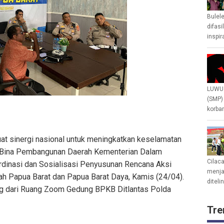
Bulel
difasi
inspir
LUWU 
(SMP)
korban
 sinergi nasional untuk meningkatkan keselamatan
ral Bina Pembangunan Daerah Kementerian Dalam
Cilac
dinasi dan Sosialisasi Penyusunan Rencana Aksi
menjad
ah Papua Barat dan Papua Barat Daya, Kamis (24/04).
diteli
ing dari Ruang Zoom Gedung BPKB Ditlantas Polda
Tre