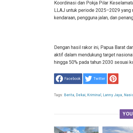
Koordinasi dan Pokja Pilar Keselamata
LLAJ untuk periode 2025–2029 yang me
kendaraan, pengguna jalan, dan penan
Dengan hasil rakor ini, Papua Barat d
aktif dalam mendukung target nasional 
hingga 50% pada tahun 2030 sesuai k
Facebook
Twitter
Tags:
Berita
,
Dekai
,
Kriminal
,
Lanny Jaya
,
Nasi
YOU