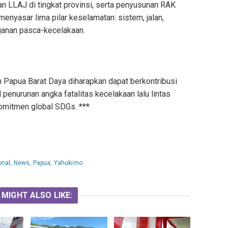
n LLAJ di tingkat provinsi, serta penyusunan RAK
nyasar lima pilar keselamatan: sistem, jalan,
ganan pasca-kecelakaan.
an Papua Barat Daya diharapkan dapat berkontribusi
penurunan angka fatalitas kecelakaan lalu lintas
omitmen global SDGs. ***
onal
,
News
,
Papua
,
Yahukimo
 MIGHT ALSO LIKE: