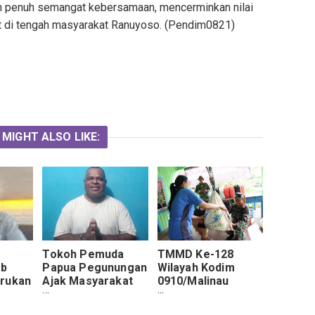
n penuh semangat kebersamaan, mencerminkan nilai
at di tengah masyarakat Ranuyoso. (Pendim0821)
 MIGHT ALSO LIKE:
Tokoh Pemuda
TMMD Ke-128
ob
Papua Pegunungan
Wilayah Kodim
erukan
Ajak Masyarakat
0910/Malinau
Jaga Kamtibmas
Hadirkan Layanan
ikan
dan Dukung
Kesehatan, Wujud