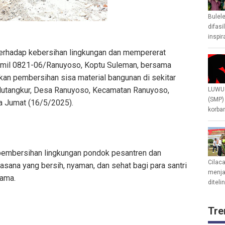
Bulel
difasi
inspir
terhadap kebersihan lingkungan dan mempererat
mil 0821-06/Ranuyoso, Koptu Suleman, bersama
an pembersihan sisa material bangunan di sekitar
lutangkur, Desa Ranuyoso, Kecamatan Ranuyoso,
LUWU 
(SMP)
a Jumat (16/5/2025).
korban
 pembersihan lingkungan pondok pesantren dan
Cilac
uasana yang bersih, nyaman, dan sehat bagi para santri
menjad
gama.
diteli
Tre