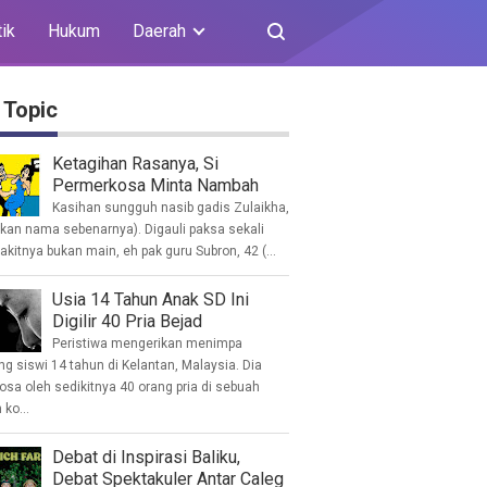
tik
Hukum
Daerah
 Topic
Ketagihan Rasanya, Si
Permerkosa Minta Nambah
Kasihan sungguh nasib gadis Zulaikha,
ukan nama sebenarnya). Digauli paksa sekali
akitnya bukan main, eh pak guru Subron, 42 (...
Usia 14 Tahun Anak SD Ini
Digilir 40 Pria Bejad
Peristiwa mengerikan menimpa
g siswi 14 tahun di Kelantan, Malaysia. Dia
osa oleh sedikitnya 40 orang pria di sebuah
ko...
Debat di Inspirasi Baliku,
Debat Spektakuler Antar Caleg