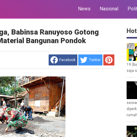
News
Nasional
Poli
Hot
ga, Babinsa Ranuyoso Gotong
Material Bangunan Pondok
Facebook
Twitter
19 (b
saja s
seoran
diperk
rumah 