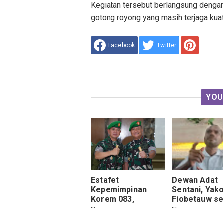
Kegiatan tersebut berlangsung denga
gotong royong yang masih terjaga ku
Facebook
Twitter
YOU
Estafet
Dewan Adat
Kepemimpinan
Sentani, Yak
Korem 083,
Fiobetauw s
Tantangan Wilayah
bahwa 1 Mei
Jadi Sorotan
Jangan Dijad