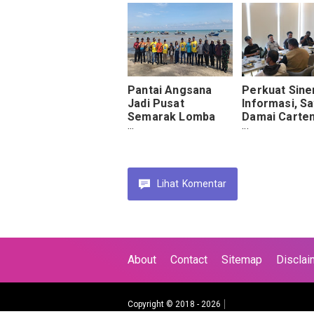
untuk Mengg
Kamtibmas.
Pantai Angsana
Perkuat Sine
Jadi Pusat
Informasi, S
Semarak Lomba
Damai Carte
Mancing AFT 2026
Jalin Silatur
dengan Wart
di Timika
Lihat
Komentar
About
Contact
Sitemap
Disclai
Copyright © 2018 -
2026