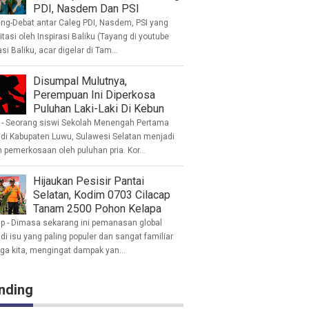
PDI, Nasdem Dan PSI
eng-Debat antar Caleg PDI, Nasdem, PSI yang
litasi oleh Inspirasi Baliku (Tayang di youtube
asi Baliku, acar digelar di Tam...
Disumpal Mulutnya,
Perempuan Ini Diperkosa
Puluhan Laki-Laki Di Kebun
- Seorang siswi Sekolah Menengah Pertama
 di Kabupaten Luwu, Sulawesi Selatan menjadi
 pemerkosaan oleh puluhan pria. Kor...
Hijaukan Pesisir Pantai
Selatan, Kodim 0703 Cilacap
Tanam 2500 Pohon Kelapa
ap - Dimasa sekarang ini pemanasan global
i isu yang paling populer dan sangat familiar
nga kita, mengingat dampak yan...
nding