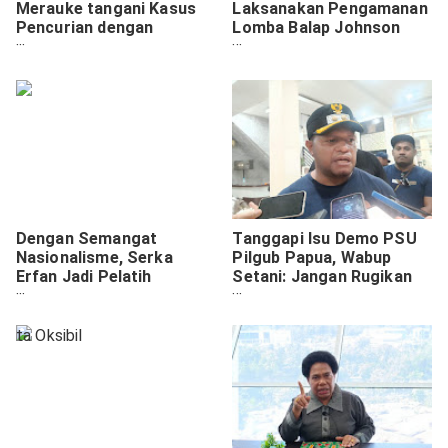
Merauke tangani Kasus
Laksanakan Pengamanan
Pencurian dengan
Lomba Balap Johnson
Kekerasan, Kermat
Dalam Rangka HUT RI Ke-
sekitar 25 juta rupiah
80 Di Dermaga Korido
Dengan Semangat
Tanggapi Isu Demo PSU
Nasionalisme, Serka
Pilgub Papua, Wabup
Erfan Jadi Pelatih
Setani: Jangan Rugikan
Paskibraka
Masyarakat