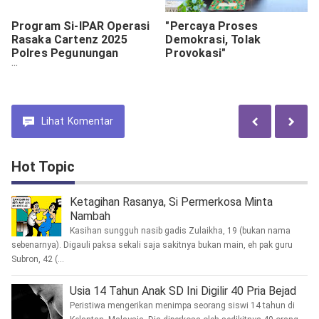
Program Si-IPAR Operasi
"Percaya Proses
Rasaka Cartenz 2025
Demokrasi, Tolak
Polres Pegunungan
Provokasi"
Bintang Hadir Mengajar
Wawasan Kebangsaan
Kepada Anak-anak di
Kota Oksibil
Lihat
Komentar
Hot Topic
Ketagihan Rasanya, Si Permerkosa Minta
Nambah
Kasihan sungguh nasib gadis Zulaikha, 19 (bukan nama
sebenarnya). Digauli paksa sekali saja sakitnya bukan main, eh pak guru
Subron, 42 (...
Usia 14 Tahun Anak SD Ini Digilir 40 Pria Bejad
Peristiwa mengerikan menimpa seorang siswi 14 tahun di