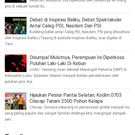
Kelantan, Malaysia. Dia diperkosa oleh sedikitnya 40 orang
pria di sebuah rumah ko...
Debat di Inspirasi Baliku, Debat Spektakuler
Antar Caleg PDI, Nasdem Dan PSI
Buleleng-Debat antar Caleg PDI, Nasdem, PSI yang difasilitasi
oleh Inspirasi Baliku (Tayang di youtube inspirasi Baliku, acar digelar di
Tam...
Disumpal Mulutnya, Perempuan Ini Diperkosa
Puluhan Laki-Laki Di Kebun
LUWU - Seorang siswi Sekolah Menengah Pertama (SMP) di
Kabupaten Luwu, Sulawesi Selatan menjadi korban pemerkosaan oleh
puluhan pria. Kor...
Hijaukan Pesisir Pantai Selatan, Kodim 0703
Cilacap Tanam 2500 Pohon Kelapa
Cilacap - Dimasa sekarang ini pemanasan global menjadi isu
yang paling populer dan sangat familiar ditelinga kita, mengingat dampak
yan...