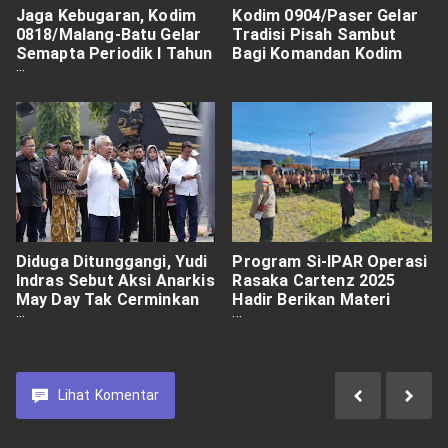
Jaga Kebugaran, Kodim
Kodim 0904/Paser Gelar
0818/Malang-Batu Gelar
Tradisi Pisah Sambut
Semapta Periodik I Tahun
Bagi Komandan Kodim
2025
Diduga Ditunggangi, Yudi
Program Si-IPAR Operasi
Indras Sebut Aksi Anarkis
Rasaka Cartenz 2025
May Day Tak Cerminkan
Hadir Berikan Materi
Sikap Buruh
Dasar - Dasar Gerakan
Dalam Berlalu Lintas Di
SMA N 1 Oksibil
Kabupaten Pegunungan
Bintang.
Lihat
Komentar