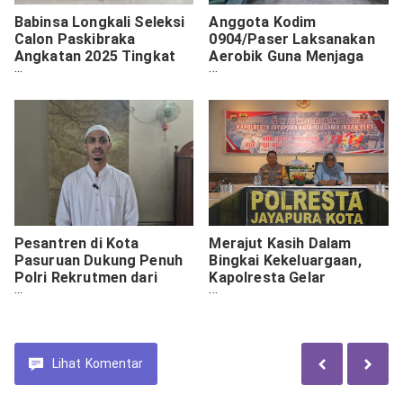
Babinsa Longkali Seleksi
Anggota Kodim
Calon Paskibraka
0904/Paser Laksanakan
Angkatan 2025 Tingkat
Aerobik Guna Menjaga
Kecamatan
Kesehatan Tubuh
Pesantren di Kota
Merajut Kasih Dalam
Pasuruan Dukung Penuh
Bingkai Kekeluargaan,
Polri Rekrutmen dari
Kapolresta Gelar
Jalur Santri dan Hafidz
Syukuran HPN & PWI
Al-Qur'an
Bersama Awak Media
Lihat
Komentar