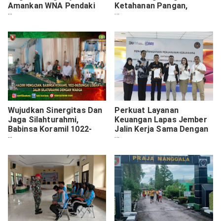
Amankan WNA Pendaki
Ketahanan Pangan,
Gunung Agung Tanpa
Budidaya Ikan Air Tawar
Pemandu
Warga Binaan
Wujudkan Sinergitas Dan
Perkuat Layanan
Jaga Silahturahmi,
Keuangan Lapas Jember
Babinsa Koramil 1022-
Jalin Kerja Sama Dengan
06/Sungai Loban Hadiri
BRI
Pengajian Rutin