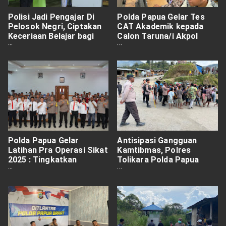
Polisi Jadi Pengajar Di
Polda Papua Gelar Tes
Pelosok Negri, Ciptakan
CAT Akademik kepada
Keceriaan Belajar bagi
Calon Taruna/i Akpol
Anak-anak Papua
Tahun Anggaran 2025
Polda Papua Gelar
Antisipasi Gangguan
Latihan Pra Operasi Sikat
Kamtibmas, Polres
2025 : Tingkatkan
Tolikara Polda Papua
Kesiapan Personel Dalam
Laksanakan Patroli Dan
Memberantas Kejahatan
Sambang Warga
Konvensional