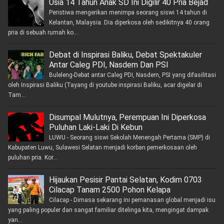
Usia 14 Tahun Anak SD Ini Digilir 40 Pria Bejad
Peristiwa mengerikan menimpa seorang siswi 14 tahun di
Kelantan, Malaysia. Dia diperkosa oleh sedikitnya 40 orang
pria di sebuah rumah ko...
Debat di Inspirasi Baliku, Debat Spektakuler
Antar Caleg PDI, Nasdem Dan PSI
Buleleng-Debat antar Caleg PDI, Nasdem, PSI yang difasilitasi
oleh Inspirasi Baliku (Tayang di youtube inspirasi Baliku, acar digelar di
Tam...
Disumpal Mulutnya, Perempuan Ini Diperkosa
Puluhan Laki-Laki Di Kebun
LUWU - Seorang siswi Sekolah Menengah Pertama (SMP) di
Kabupaten Luwu, Sulawesi Selatan menjadi korban pemerkosaan oleh
puluhan pria. Kor...
Hijaukan Pesisir Pantai Selatan, Kodim 0703
Cilacap Tanam 2500 Pohon Kelapa
Cilacap - Dimasa sekarang ini pemanasan global menjadi isu
yang paling populer dan sangat familiar ditelinga kita, mengingat dampak
yan...