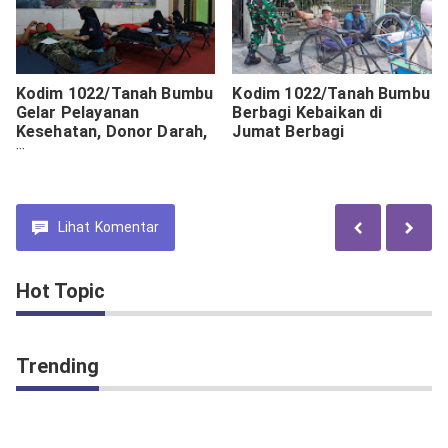
Kodim 1022/Tanah Bumbu
Kodim 1022/Tanah Bumbu
Gelar Pelayanan
Berbagi Kebaikan di
Kesehatan, Donor Darah,
Jumat Berbagi
Sunatan Massal dan
Pembagian Sembako
Dalam Rangka
Menyambut HUT KE 79
TNI
Lihat
Komentar
Hot Topic
Trending