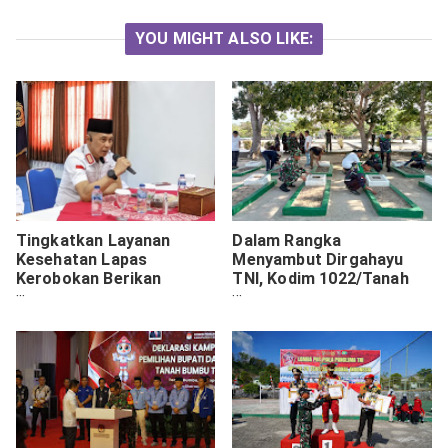
YOU MIGHT ALSO LIKE:
Tingkatkan Layanan
Dalam Rangka
Kesehatan Lapas
Menyambut Dirgahayu
Kerobokan Berikan
TNI, Kodim 1022/Tanah
Pelatihan Kader
Bumbu Bersihkan Tempat
Kesehatan
Makam Pahlawan