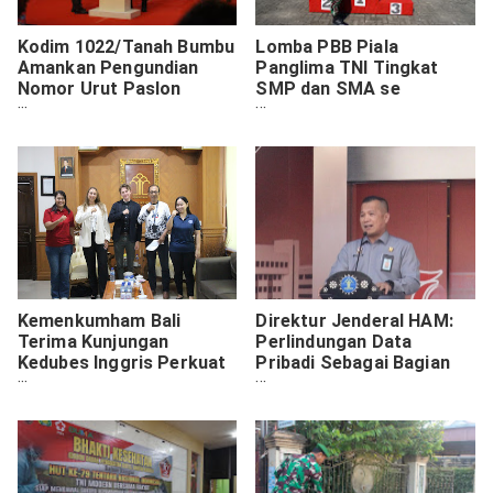
Kodim 1022/Tanah Bumbu
Lomba PBB Piala
Amankan Pengundian
Panglima TNI Tingkat
Nomor Urut Paslon
SMP dan SMA se
Bupati dan Wakil Bupati
Kabupaten Tanah Bumbu
Tanah Bumbu Pada
ini Diikuti Oleh Tim
Pilkada 2024
Terbaik
Kemenkumham Bali
Direktur Jenderal HAM:
Terima Kunjungan
Perlindungan Data
Kedubes Inggris Perkuat
Pribadi Sebagai Bagian
Kerjasama Dan Tinjau
Tak Terpisahkan dari Hak
Kondisi Lapas
Asasi Manusia