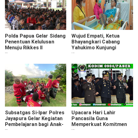
Polda Papua Gelar Sidang
Wujud Empati, Ketua
Penentuan Kelulusan
Bhayangkari Cabang
Menuju Rikkes II
Yahukimo Kunjungi
Penerimaan Polri T.A
Anggota Polres
2025
Yahukimo Korban
Pembacokan.
Subsatgas Si-Ipar Polres
Upacara Hari Lahir
Jayapura Gelar Kegiatan
Pancasila Guna
Pembelajaran bagi Anak-
Memperkuat Komitmen
anak dan mama-mama di
Terhadap Pancasila
Kompleks Bahtera