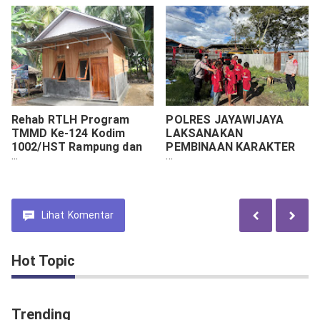
Hebron, Sentani
Rehab RTLH Program
POLRES JAYAWIJAYA
TMMD Ke-124 Kodim
LAKSANAKAN
1002/HST Rampung dan
PEMBINAAN KARAKTER
Siap Diserahkan
MELALUI OPERASI
RASAKA CARTENZ 2025
DI RUMAH PENGUNGSI
YALI-YAHUKIMO
Lihat
Komentar
Hot Topic
Trending