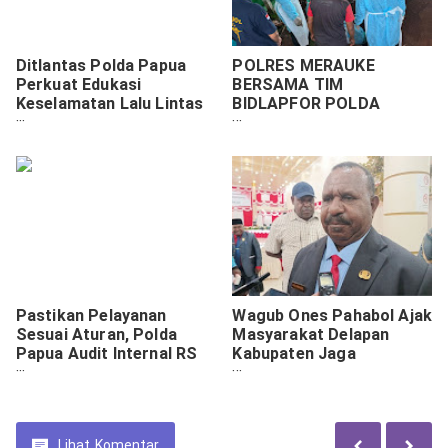
Ditlantas Polda Papua
POLRES MERAUKE
Perkuat Edukasi
BERSAMA TIM
Keselamatan Lalu Lintas
BIDLAPFOR POLDA
Lewat Program
PAPUA LAKSANAKAN
“Polantas Menyapa”
EKSHUMASI DI TPU
Bersama RRI
SEMANGGA 3
Pastikan Pelayanan
Wagub Ones Pahabol Ajak
Sesuai Aturan, Polda
Masyarakat Delapan
Papua Audit Internal RS
Kabupaten Jaga
Bhayangkara
Stabilitas Keamanan
Lihat
Komentar