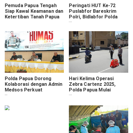
Pemuda Papua Tengah
Peringati HUT Ke-72
Siap Kawal Keamanan dan
Puslabfor Bareskrim
Ketertiban Tanah Papua
Polri, Bidlabfor Polda
Papua Gelar Donor Darah
Polda Papua Dorong
Hari Kelima Operasi
Kolaborasi dengan Admin
Zebra Cartenz 2025,
Medsos Perkuat
Polda Papua Mulai
Kehumasan Digital
Intensifkan Penegakan
Modern
Hukum