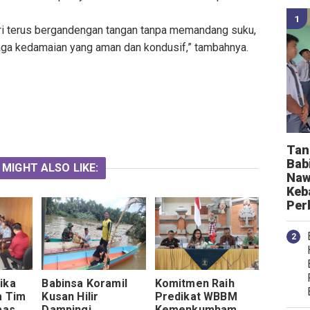
ri terus bergandengan tangan tanpa memandang suku,
aga kedamaian yang aman dan kondusif,” tambahnya.
Tan
Bab
 MIGHT ALSO LIKE:
Naw
Keb
Per
ika
Babinsa Koramil
Komitmen Raih
a Tim
Kusan Hilir
Predikat WBBM
pas
Dampingi
Kemenkumham