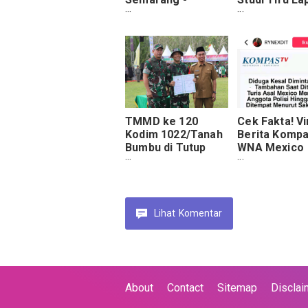
Gantikan Iptu
Terbuka
Djarot Dri Handoko
Waikabubak
SH, Iptu Andy
Taufan STrK Jabat
Kapolsek
Bandungan
TMMD ke 120
Cek Fakta! Vi
Kodim 1022/Tanah
Berita Komp
Bumbu di Tutup
WNA Mexico
Oleh Bapak Kasad
Tembak Polis
Hingga Tewa
Lihat
Komentar
About
Contact
Sitemap
Disclai