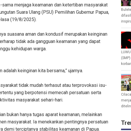
ama-sama menjaga keamanan dan ketertiban masyarakat
Bulel
ngutan Suara Ulang (PSU) Pemilihan Gubernur Papua,
difasi
lasa (19/8/2025).
inspir
nya suasana aman dan kondusif merupakan keinginan
berharap tidak ada gangguan keamanan yang dapat
nggu kehidupan warga.
LUWU 
(SMP)
korban
 adalah keinginan kita bersama,” ujarnya.
asyarakat tidak mudah terhasut atau terprovokasi isu-
tertentu yang berpotensi memecah persatuan serta
Cilac
tivitas masyarakat sehari-hari.
menjad
diteli
an bukan hanya tugas aparat keamanan, melainkan
men masyarakat. Ia menekankan pentingnya persatuan
Tre
ya demi terciptanya stabilitas keamanan di Papua.