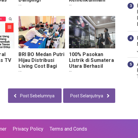
pembagian
Bali Gelar Rapat
Sembako, Petani
Evaluasi
Padi Dan Kolam
Ikan Yang
Terdampak Banjir
ral
BRI BO Medan Putri
100% Pasokan
as TV
Hijau Distribusi
Listrik di Sumatera
Living Cost Bagi
Utara Berhasil
i
Calon Jamaah Haji
Pulih, Setelah
s
Sumut 1445 H /
Gangguan
2024
Transmisi
Post Sebelumnya
Post Selanjutnya
mer
Privacy Policy
Terms and Conds