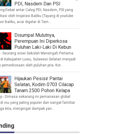
PDI, Nasdem Dan PSI
eng-Debat antar Caleg PDI, Nasdem, PSI yang
litasi oleh Inspirasi Baliku (Tayang di youtube
asi Baliku, acar digelar di Tam...
Disumpal Mulutnya,
Perempuan Ini Diperkosa
Puluhan Laki-Laki Di Kebun
- Seorang siswi Sekolah Menengah Pertama
 di Kabupaten Luwu, Sulawesi Selatan menjadi
 pemerkosaan oleh puluhan pria. Kor...
Hijaukan Pesisir Pantai
Selatan, Kodim 0703 Cilacap
Tanam 2500 Pohon Kelapa
ap - Dimasa sekarang ini pemanasan global
i isu yang paling populer dan sangat familiar
nga kita, mengingat dampak yan...
nding