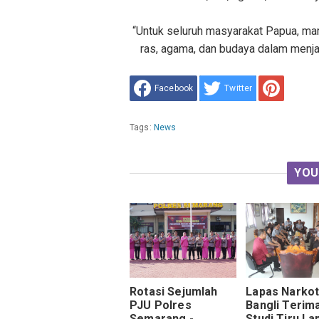
“Untuk seluruh masyarakat Papua, ma
ras, agama, dan budaya dalam menj
Facebook
Twitter
Tags:
News
YOU
Rotasi Sejumlah
Lapas Narkot
PJU Polres
Bangli Terim
Semarang -
Studi Tiru La