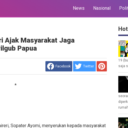
News
Nasional
Poli
Hot
ri Ajak Masyarakat Jaga
ilgub Papua
19 (b
saja s
Facebook
Twitter
*
seoran
diperk
rumah 
ireri, Sopater Ayomi, menyerukan kepada masyarakat