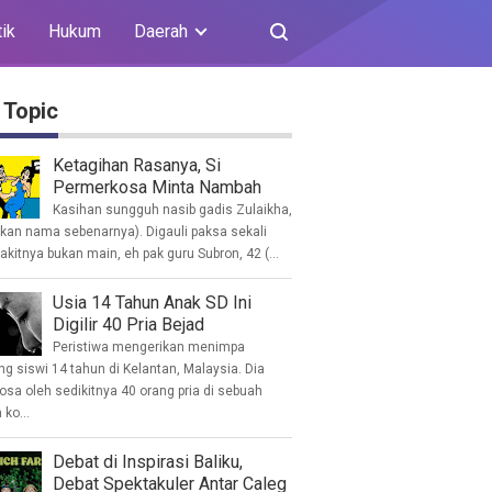
tik
Hukum
Daerah
 Topic
Ketagihan Rasanya, Si
Permerkosa Minta Nambah
Kasihan sungguh nasib gadis Zulaikha,
ukan nama sebenarnya). Digauli paksa sekali
akitnya bukan main, eh pak guru Subron, 42 (...
Usia 14 Tahun Anak SD Ini
Digilir 40 Pria Bejad
Peristiwa mengerikan menimpa
g siswi 14 tahun di Kelantan, Malaysia. Dia
osa oleh sedikitnya 40 orang pria di sebuah
ko...
Debat di Inspirasi Baliku,
Debat Spektakuler Antar Caleg