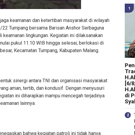
aga keamanan dan ketertiban masyarakat di wilayah
18/22 Tumpang bersama Barisan Anshor Serbaguna
i keamanan lingkungan. Kegiatan ini dilaksanakan
ulai pukul 11.10 WIB hingga selesai, berlokasi di
sbesar, Kecamatan Tumpang, Kabupaten Malang.
Peng
Tra
H.A
entuk sinergi antara TNI dan organisasi masyarakat
[6/8
ang aman, tertib, dan kondusif. Dengan menyusuri
H.A
di 
kegiatan ini diharapkan mampu mencegah terjadinya
Sya
keamanan lainnya.
egaskan bahwa kegiatan patroli ini tidak hanya