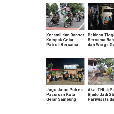
Koramil dan Banser
Babinsa Tlog
Kompak Gelar
Bersama Ban
Patroli Bersama
dan Warga Ge
Demi Stabilitas
Patroli Kamp
Wilayah Lumajang
Tirtoyudo
Jogo Jatim Polres
Aksi TNI di P
Pasuruan Kota
Blado Jadi St
Gelar Sambung
Pariwisata d
Rasa Bersama
Ekonomi
Paguyuban Kepala
Desa