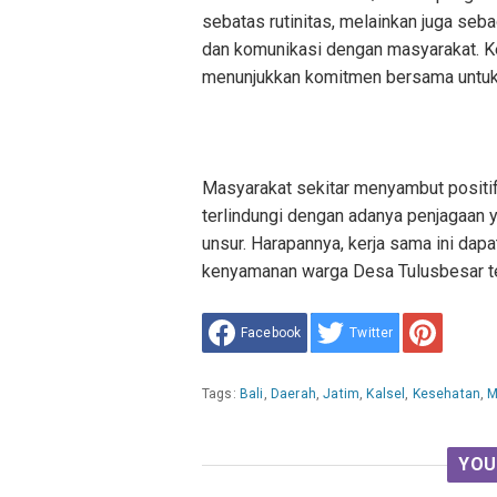
sebatas rutinitas, melainkan juga seb
dan komunikasi dengan masyarakat. K
menunjukkan komitmen bersama untuk 
Masyarakat sekitar menyambut positif 
terlindungi dengan adanya penjagaan y
unsur. Harapannya, kerja sama ini dap
kenyamanan warga Desa Tulusbesar tet
Facebook
Twitter
Tags:
Bali
,
Daerah
,
Jatim
,
Kalsel
,
Kesehatan
,
M
YOU