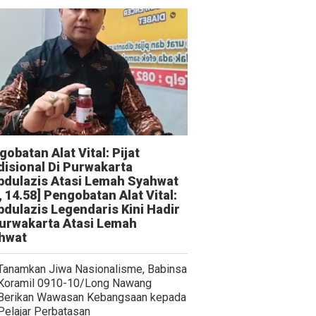
obatan Alat Vital: Pijat
disional Di Purwakarta
bdulazis Atasi Lemah Syahwat
, 14.58] Pengobatan Alat Vital:
bdulazis Legendaris Kini Hadir
Purwakarta Atasi Lemah
hwat
Tanamkan Jiwa Nasionalisme, Babinsa
Koramil 0910-10/Long Nawang
Berikan Wawasan Kebangsaan kepada
Pelajar Perbatasan