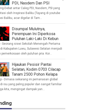
PDI, Nasdem Dan PSI
eng-Debat antar Caleg PDI, Nasdem, PSI yang
litasi oleh Inspirasi Baliku (Tayang di youtube
asi Baliku, acar digelar di Tam...
Disumpal Mulutnya,
Perempuan Ini Diperkosa
Puluhan Laki-Laki Di Kebun
- Seorang siswi Sekolah Menengah Pertama
 di Kabupaten Luwu, Sulawesi Selatan menjadi
 pemerkosaan oleh puluhan pria. Kor...
Hijaukan Pesisir Pantai
Selatan, Kodim 0703 Cilacap
Tanam 2500 Pohon Kelapa
ap - Dimasa sekarang ini pemanasan global
i isu yang paling populer dan sangat familiar
nga kita, mengingat dampak yan...
nding