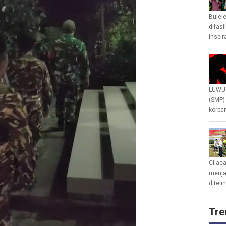
Bulel
difasi
inspir
LUWU 
(SMP)
korban
Cilac
menjad
diteli
Tre