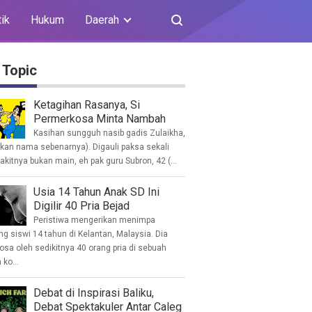
tik
Hukum
Daerah
 Topic
Ketagihan Rasanya, Si
Permerkosa Minta Nambah
Kasihan sungguh nasib gadis Zulaikha,
ukan nama sebenarnya). Digauli paksa sekali
akitnya bukan main, eh pak guru Subron, 42 (...
Usia 14 Tahun Anak SD Ini
Digilir 40 Pria Bejad
Peristiwa mengerikan menimpa
g siswi 14 tahun di Kelantan, Malaysia. Dia
osa oleh sedikitnya 40 orang pria di sebuah
ko...
Debat di Inspirasi Baliku,
Debat Spektakuler Antar Caleg