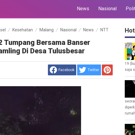
News
Nasional
Poli
Hot
lsel
Kesehatan
Malang
Nasional
News
NTT
22 Tumpang Bersama Banser
amling Di Desa Tulusbesar
19 (b
saja s
Facebook
Twitter
seoran
diperk
rumah 