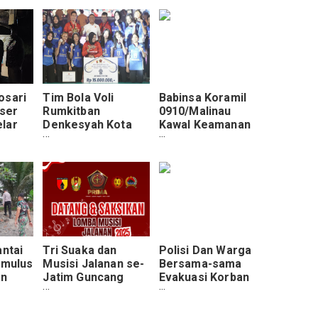
osari
Tim Bola Voli
Babinsa Koramil
ser
Rumkitban
0910/Malinau
lar
Denkesyah Kota
Kawal Keamanan
ung di
Malang:
Irau dan HUT ke-26
Perjuangan yang
Kabupaten Malinau
Membanggakan
antai
Tri Suaka dan
Polisi Dan Warga
imulus
Musisi Jalanan se-
Bersama-sama
an
Jatim Guncang
Evakuasi Korban
Malang, Meriahkan
Kapal Terbalik Di
HUT TNI ke-80
Perairan Ketingan