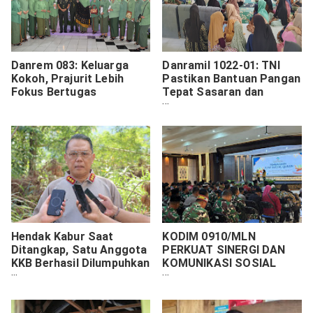
Danrem 083: Keluarga
Danramil 1022-01: TNI
Kokoh, Prajurit Lebih
Pastikan Bantuan Pangan
Fokus Bertugas
Tepat Sasaran dan
Lancar
Hendak Kabur Saat
KODIM 0910/MLN
Ditangkap, Satu Anggota
PERKUAT SINERGI DAN
KKB Berhasil Dilumpuhkan
KOMUNIKASI SOSIAL
Satgas Ops Damai
MELALUI KEGIATAN
Cartenz di Timika
HALAL BIHALAL PEMKAB
MALINAU