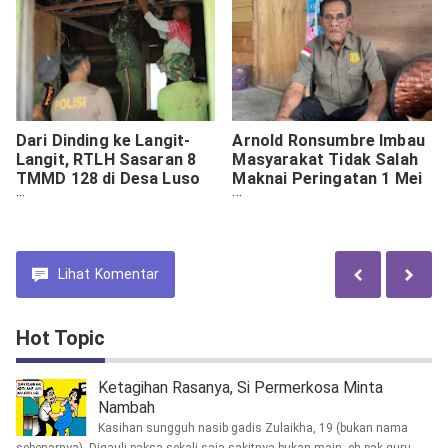
Dari Dinding ke Langit-
Arnold Ronsumbre Imbau
Langit, RTLH Sasaran 8
Masyarakat Tidak Salah
TMMD 128 di Desa Luso
Maknai Peringatan 1 Mei
Kian Nyata Berkat
di Papua
Gotong Royong Tanpa
Batas
Lihat
Komentar
Hot Topic
Ketagihan Rasanya, Si Permerkosa Minta
Nambah
Kasihan sungguh nasib gadis Zulaikha, 19 (bukan nama