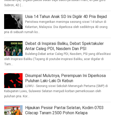
sebenarnya). Digauli paksa sekali saja sakitnya bukan main, eh pak guru
Subron, 42 (...
Usia 14 Tahun Anak SD Ini Digilir 40 Pria Bejad
Peristiwa mengerikan menimpa seorang siswi 14 tahun di
Kelantan, Malaysia. Dia diperkosa oleh sedikitnya 40 orang
pria di sebuah rumah ko...
Debat di Inspirasi Baliku, Debat Spektakuler
Antar Caleg PDI, Nasdem Dan PSI
Buleleng-Debat antar Caleg PDI, Nasdem, PSI yang difasilitasi
oleh Inspirasi Baliku (Tayang di youtube inspirasi Baliku, acar digelar di
Tam...
Disumpal Mulutnya, Perempuan Ini Diperkosa
Puluhan Laki-Laki Di Kebun
LUWU - Seorang siswi Sekolah Menengah Pertama (SMP) di
Kabupaten Luwu, Sulawesi Selatan menjadi korban pemerkosaan oleh
puluhan pria. Kor...
Hijaukan Pesisir Pantai Selatan, Kodim 0703
Cilacap Tanam 2500 Pohon Kelapa