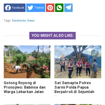
Facebook
Twitter
Tags:
Kesehatan
,
News
YOU MIGHT ALSO LIKE:
Gotong Royong di
Sat Samapta Polres
Pronojiwo: Babinsa dan
Sarmi Polda Papua
Warga Lebarkan Jalan
Berpatroli di Sejumlah
Setapak Antar Dusun
Objek Vital di Wilayah
Hukum Polres Sarmi