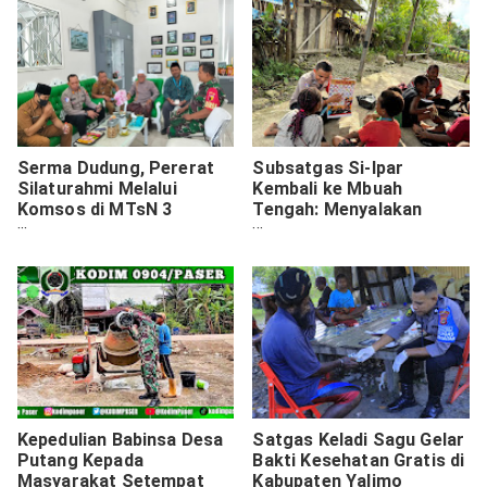
Serma Dudung, Pererat
Subsatgas Si-Ipar
Silaturahmi Melalui
Kembali ke Mbuah
Komsos di MTsN 3
Tengah: Menyalakan
Lawang
Harapan Anak-anak
Papua
Kepedulian Babinsa Desa
Satgas Keladi Sagu Gelar
Putang Kepada
Bakti Kesehatan Gratis di
Masyarakat Setempat
Kabupaten Yalimo