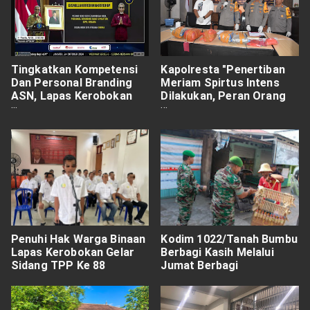
Tingkatkan Kompetensi
Kapolresta "Penertiban
Dan Personal Branding
Meriam Spirtus Intens
ASN, Lapas Kerobokan
Dilakukan, Peran Orang
Ikuti Webinar Series 6
Tua Juga Penting Disana"
Penuhi Hak Warga Binaan
Kodim 1022/Tanah Bumbu
Lapas Kerobokan Gelar
Berbagi Kasih Melalui
Sidang TPP Ke 88
Jumat Berbagi