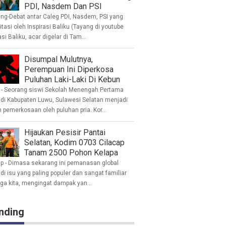
PDI, Nasdem Dan PSI
eng-Debat antar Caleg PDI, Nasdem, PSI yang
litasi oleh Inspirasi Baliku (Tayang di youtube
asi Baliku, acar digelar di Tam...
Disumpal Mulutnya,
Perempuan Ini Diperkosa
Puluhan Laki-Laki Di Kebun
- Seorang siswi Sekolah Menengah Pertama
 di Kabupaten Luwu, Sulawesi Selatan menjadi
 pemerkosaan oleh puluhan pria. Kor...
Hijaukan Pesisir Pantai
Selatan, Kodim 0703 Cilacap
Tanam 2500 Pohon Kelapa
ap - Dimasa sekarang ini pemanasan global
i isu yang paling populer dan sangat familiar
nga kita, mengingat dampak yan...
nding