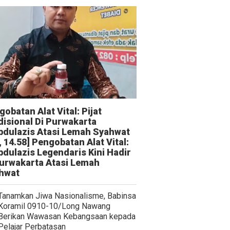
obatan Alat Vital: Pijat
disional Di Purwakarta
bdulazis Atasi Lemah Syahwat
, 14.58] Pengobatan Alat Vital:
bdulazis Legendaris Kini Hadir
Purwakarta Atasi Lemah
hwat
Tanamkan Jiwa Nasionalisme, Babinsa
Koramil 0910-10/Long Nawang
Berikan Wawasan Kebangsaan kepada
Pelajar Perbatasan