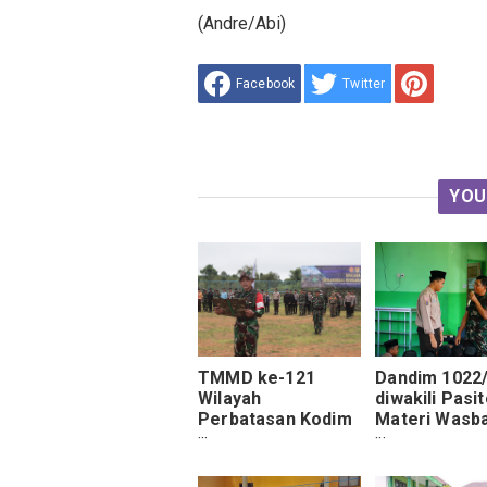
(Andre/Abi)
Facebook
Twitter
YOU
TMMD ke-121
Dandim 1022
Wilayah
diwakili Pasit
Perbatasan Kodim
Materi Wasb
0910/Malinau
Belneg dan C
Tahun 2024 Resmi
Tanah Air Ke
Dibuka.
Santri Az-zik