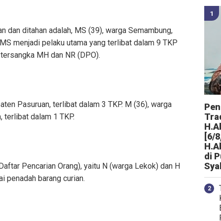
an dan ditahan adalah, MS (39), warga Semambung,
 MS menjadi pelaku utama yang terlibat dalam 9 TKP
a tersangka MH dan NR (DPO).
ten Pasuruan, terlibat dalam 3 TKP. M (36), warga
Peng
Tra
 terlibat dalam 1 TKP.
H.A
[6/8
H.A
di 
Sya
aftar Pencarian Orang), yaitu N (warga Lekok) dan H
i penadah barang curian.