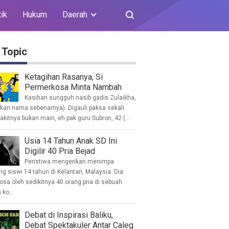
tik
Hukum
Daerah
 Topic
Ketagihan Rasanya, Si
Permerkosa Minta Nambah
Kasihan sungguh nasib gadis Zulaikha,
ukan nama sebenarnya). Digauli paksa sekali
akitnya bukan main, eh pak guru Subron, 42 (...
Usia 14 Tahun Anak SD Ini
Digilir 40 Pria Bejad
Peristiwa mengerikan menimpa
g siswi 14 tahun di Kelantan, Malaysia. Dia
osa oleh sedikitnya 40 orang pria di sebuah
ko...
Debat di Inspirasi Baliku,
Debat Spektakuler Antar Caleg