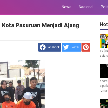
News
Nasional
Poli
Hot
 Kota Pasuruan Menjadi Ajang
Facebook
Twitter
19 (b
saja s
seoran
diperk
rumah 