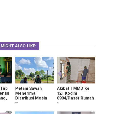
 MIGHT ALSO LIKE:
/Tnb
Petani Sawah
Akibat TMMD Ke
er isi
Menerima
121 Kodim
ang,
Distribusi Mesin
0904/Paser Rumah
inta
Pompa Air, Babinsa
Bapak Asnan
pada
Kusan Hilir
Berubah
ra
Laksanakan