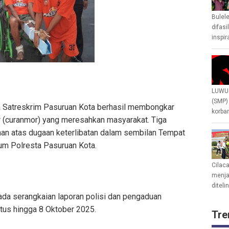
Bulel
difasi
inspir
LUWU 
(SMP)
Satreskrim Pasuruan Kota berhasil membongkar
korban
r (curanmor) yang meresahkan masyarakat. Tiga
ahan atas dugaan keterlibatan dalam sembilan Tempat
kum Polresta Pasuruan Kota.
Cilac
menjad
diteli
da serangkaian laporan polisi dan pengaduan
stus hingga 8 Oktober 2025.
Tre