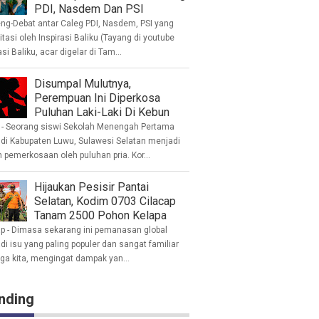
PDI, Nasdem Dan PSI
eng-Debat antar Caleg PDI, Nasdem, PSI yang
litasi oleh Inspirasi Baliku (Tayang di youtube
asi Baliku, acar digelar di Tam...
Disumpal Mulutnya,
Perempuan Ini Diperkosa
Puluhan Laki-Laki Di Kebun
- Seorang siswi Sekolah Menengah Pertama
 di Kabupaten Luwu, Sulawesi Selatan menjadi
 pemerkosaan oleh puluhan pria. Kor...
Hijaukan Pesisir Pantai
Selatan, Kodim 0703 Cilacap
Tanam 2500 Pohon Kelapa
ap - Dimasa sekarang ini pemanasan global
i isu yang paling populer dan sangat familiar
nga kita, mengingat dampak yan...
nding