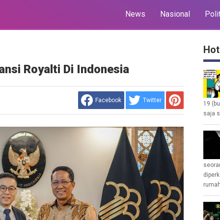
News
Nasional
Poli
Hot
si Royalti Di Indonesia
Facebook
Twitter
19 (b
saja s
seoran
diperk
rumah 