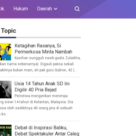
tik
Hukum
Daerah
 Topic
Ketagihan Rasanya, Si
Permerkosa Minta Nambah
Kasihan sungguh nasib gadis Zulaikha,
ukan nama sebenarnya). Digauli paksa sekali
akitnya bukan main, eh pak guru Subron, 42 (...
Usia 14 Tahun Anak SD Ini
Digilir 40 Pria Bejad
Peristiwa mengerikan menimpa
g siswi 14 tahun di Kelantan, Malaysia. Dia
osa oleh sedikitnya 40 orang pria di sebuah
ko...
Debat di Inspirasi Baliku,
Debat Spektakuler Antar Caleg