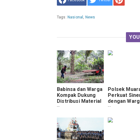
Facebook
Twitter
Tags:
Nasional
,
News
YOU
Babinsa dan Warga
Polsek Muar
Kompak Dukung
Perkuat Sine
Distribusi Material
dengan Warg
Jembatan TMMD
Pasca Pemil
Ke-125 Kodim
0910/Malinau