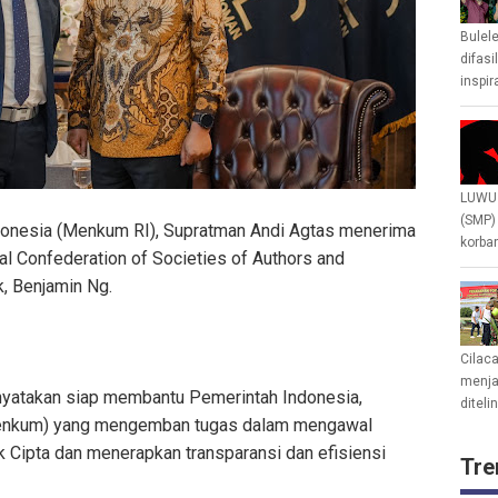
Bulel
difasi
inspir
LUWU 
(SMP)
donesia (Menkum RI), Supratman Andi Agtas menerima
korban
al Confederation of Societies of Authors and
k, Benjamin Ng.
Cilac
menjad
yatakan siap membantu Pemerintah Indonesia,
diteli
enkum) yang mengemban tugas dalam mengawal
k Cipta dan menerapkan transparansi dan efisiensi
Tre