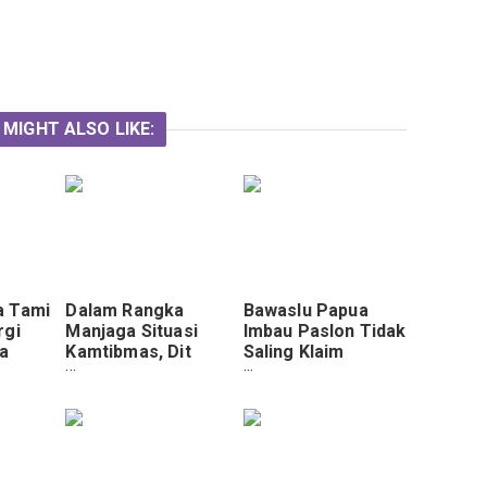
 MIGHT ALSO LIKE:
a Tami
Dalam Rangka
Bawaslu Papua
rgi
Manjaga Situasi
Imbau Paslon Tidak
a
Kamtibmas, Dit
Saling Klaim
u
Samapta Polda
Kemenangan di
Papua Lakukan
PSU
Patroli