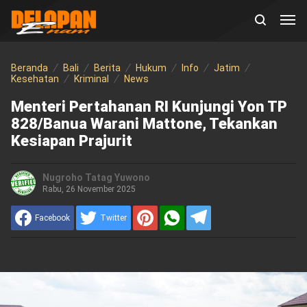
Beranda
Bali
Berita
Hukum
Info
Jatim
Kesehatan
Kriminal
News
Menteri Pertahanan RI Kunjungi Yon TP
828/Banua Warani Mattone, Tekankan
Kesiapan Prajurit
Nugroho Tatag Yuwono
Rabu, 26 November 2025
Facebook
Twitter