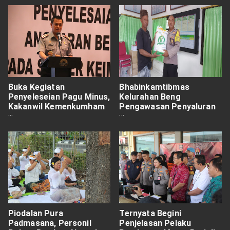
Buka Kegiatan
Bhabinkamtibmas
Penyeleseian Pagu Minus,
Kelurahan Beng
Kakanwil Kemenkumham
Pengawasan Penyaluran
Bali Yakin Ada Solusinya
Beras Bantuan Pangan
Piodalan Pura
Ternyata Begini
Padmasana, Personil
Penjelasan Pelaku