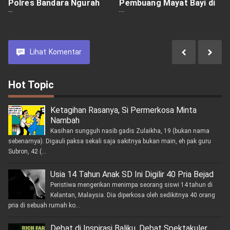
Polres Bandara Ngurah
Pembuang Mayat Bayi di
Rai Gelar
Bandara Ngurah Rai, Bikin
Persembahyangan
Merinding
Bersama
Lihat
Komentar
Hot Topic
Ketagihan Rasanya, Si Permerkosa Minta
Nambah
Kasihan sungguh nasib gadis Zulaikha, 19 (bukan nama
sebenarnya). Digauli paksa sekali saja sakitnya bukan main, eh pak guru
Subron, 42 (...
Usia 14 Tahun Anak SD Ini Digilir 40 Pria Bejad
Peristiwa mengerikan menimpa seorang siswi 14 tahun di
Kelantan, Malaysia. Dia diperkosa oleh sedikitnya 40 orang
pria di sebuah rumah ko...
Debat di Inspirasi Baliku, Debat Spektakuler