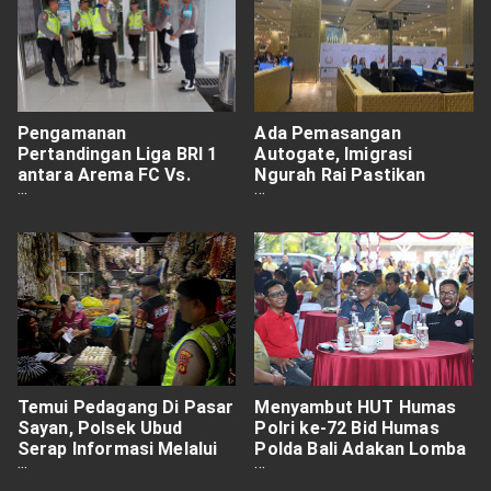
Pengamanan
Ada Pemasangan
Pertandingan Liga BRI 1
Autogate, Imigrasi
antara Arema FC Vs.
Ngurah Rai Pastikan
Dewa United FC
Pemeriksaan
Keimigrasian Tetap
Berjalan Optimal
Temui Pedagang Di Pasar
Menyambut HUT Humas
Sayan, Polsek Ubud
Polri ke-72 Bid Humas
Serap Informasi Melalui
Polda Bali Adakan Lomba
Program Jumat Curhat
Menembak Presisi