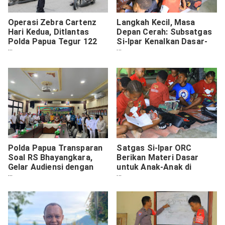
Operasi Zebra Cartenz
Langkah Kecil, Masa
Hari Kedua, Ditlantas
Depan Cerah: Subsatgas
Polda Papua Tegur 122
Si-Ipar Kenalkan Dasar-
Pengendara
Dasar Belajar untuk Anak
Yalimo
Polda Papua Transparan
Satgas Si-Ipar ORC
Soal RS Bhayangkara,
Berikan Materi Dasar
Gelar Audiensi dengan
untuk Anak-Anak di
Kemendagri dan MRP
Yalimo