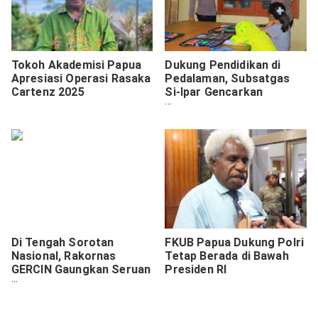
Tokoh Akademisi Papua
Dukung Pendidikan di
Apresiasi Operasi Rasaka
Pedalaman, Subsatgas
Cartenz 2025
Si-Ipar Gencarkan
Program Belajar Bersama
Anak-Anak Yalimo
Di Tengah Sorotan
FKUB Papua Dukung Polri
Nasional, Rakornas
Tetap Berada di Bawah
GERCIN Gaungkan Seruan
Presiden RI
Perubahan Besar untuk
Tanah Papua