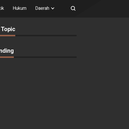
tik
Hukum
Daerah
 Topic
nding