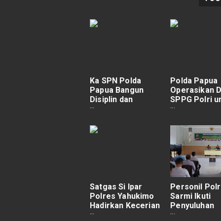
Ka SPN Polda
Polda Papua
Papua Bangun
Operasikan 
Disiplin dan
SPPG Polri u
Kebersamaan
Dukung Tum
Siswa Melalui
Kembang An
Upacara Pola
Lewat Progr
Pengasuhan
Makan Bergiz
Gratis
Satgas Si Ipar
Personil Pol
Polres Yahukimo
Sarmi Ikuti
Hadirkan Kecerian
Penyuluhan
Belajar Bagi Anak-
Kesehatan