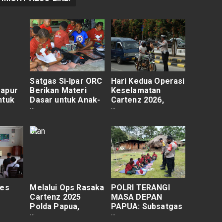
Satgas Si-Ipar ORC
Hari Kedua Operasi
Dapur
Berikan Materi
Keselamatan
ntuk
Dasar untuk Anak-
Cartenz 2026,
buh
Anak di Yalimo
Ditlantas Polda
ak
Papua Kedepankan
am
Edukasi dan
i
Keselamatan
Pengendara
res
Melalui Ops Rasaka
POLRI TERANGI
Cartenz 2025
MASA DEPAN
Polda Papua,
PAPUA: Subsatgas
Satgas Keladi Sagu
SI-IPAR Operasi