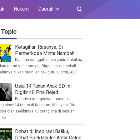
tik
Hukum
Daerah
 Topic
Ketagihan Rasanya, Si
Permerkosa Minta Nambah
Kasihan sungguh nasib gadis Zulaikha,
ukan nama sebenarnya). Digauli paksa sekali
akitnya bukan main, eh pak guru Subron, 42 (...
Usia 14 Tahun Anak SD Ini
Digilir 40 Pria Bejad
Peristiwa mengerikan menimpa
g siswi 14 tahun di Kelantan, Malaysia. Dia
osa oleh sedikitnya 40 orang pria di sebuah
ko...
Debat di Inspirasi Baliku,
Debat Spektakuler Antar Caleg