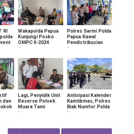
T RI
Wakapolda Papua
Polres Sarmi Polda
apolda
Kunjungi Posko
Papua Kawal
Event
OMPC II-2024
Pendistribusian
Wilayah Papua
Hasil Rekapitulasi
Pegunungan
Suara Tingkat
Kabupaten Ke KPU
Provinsi Papua
ktif
Lagi, Penyidik Unit
Antisipasi Kalender
h dan
Reserse Polsek
Kamtibmas, Polres
Pokok
Muara Tami
Biak Numfor Polda
 dan
Serahkan 2
Papua Gelar Patroli
Di
Tersangka Ke
Cipat Kondisi
RRI
Kejaksaan