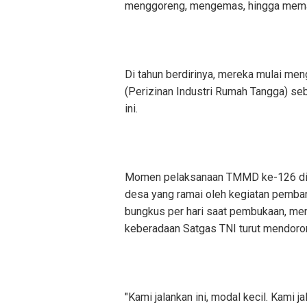
menggoreng, mengemas, hingga mem
‎Di tahun berdirinya, mereka mulai me
(Perizinan Industri Rumah Tangga) se
ini.
‎Momen pelaksanaan TMMD ke-126 di
desa yang ramai oleh kegiatan pemban
bungkus per hari saat pembukaan, me
keberadaan Satgas TNI turut mendor
‎"Kami jalankan ini, modal kecil. Kami