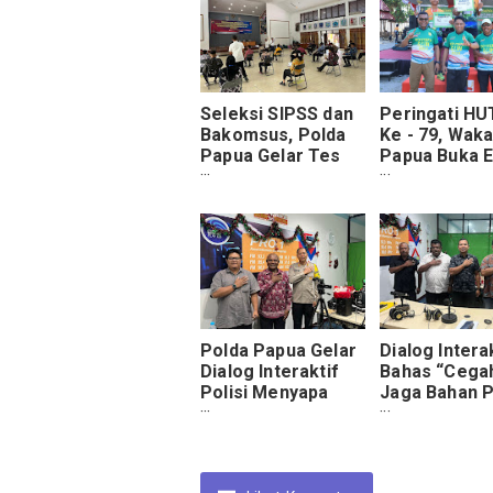
Seleksi SIPSS dan
Peringati HU
Bakomsus, Polda
Ke - 79, Wak
Papua Gelar Tes
Papua Buka 
PMK
Youtefa Run
Polda Papua Gelar
Dialog Intera
Dialog Interaktif
Bahas “Cega
Polisi Menyapa
Jaga Bahan 
Dengan Tema
Jelang Natal
Desember Penuh
Tahun Baru” 
Sukacita
Stasiun LPP 
Jayapura