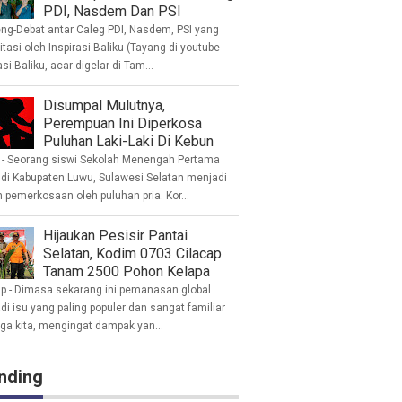
PDI, Nasdem Dan PSI
eng-Debat antar Caleg PDI, Nasdem, PSI yang
litasi oleh Inspirasi Baliku (Tayang di youtube
asi Baliku, acar digelar di Tam...
Disumpal Mulutnya,
Perempuan Ini Diperkosa
Puluhan Laki-Laki Di Kebun
- Seorang siswi Sekolah Menengah Pertama
 di Kabupaten Luwu, Sulawesi Selatan menjadi
 pemerkosaan oleh puluhan pria. Kor...
Hijaukan Pesisir Pantai
Selatan, Kodim 0703 Cilacap
Tanam 2500 Pohon Kelapa
ap - Dimasa sekarang ini pemanasan global
i isu yang paling populer dan sangat familiar
nga kita, mengingat dampak yan...
nding