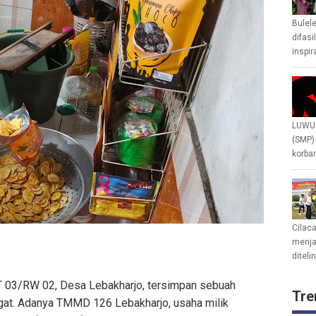
Bulel
difasi
inspir
LUWU 
(SMP)
korban
Cilac
menjad
diteli
RT 03/RW 02, Desa Lebakharjo, tersimpan sebuah
Tre
at. Adanya TMMD 126 Lebakharjo, usaha milik