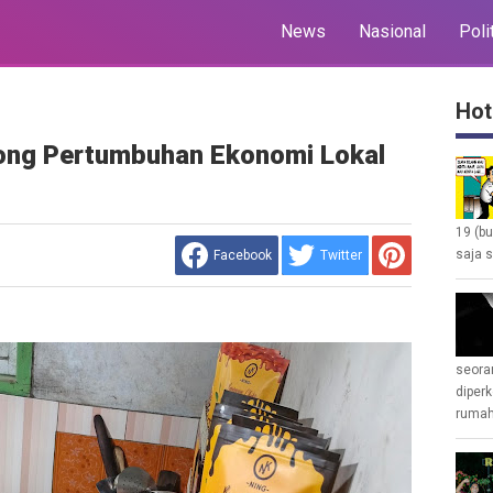
News
Nasional
Poli
Hot
ng Pertumbuhan Ekonomi Lokal
19 (b
saja s
Facebook
Twitter
seoran
diperk
rumah 