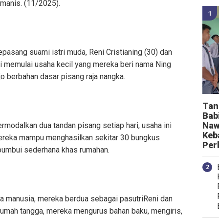
s manis. (11/2025).
epasang suami istri muda, Reni Cristianing (30) dan
ri memulai usaha kecil yang mereka beri nama Ning
jo berbahan dasar pisang raja nangka.
Tan
Bab
Naw
ermodalkan dua tandan pisang setiap hari, usaha ini
Keb
 mereka mampu menghasilkan sekitar 30 bungkus
Per
ibumbui sederhana khas rumahan.
a manusia, mereka berdua sebagai pasutriReni dan
 rumah tangga, mereka mengurus bahan baku, mengiris,