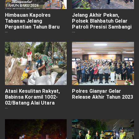
Himbauan Kapolres
Jelang Akhir Pekan,
Tabanan Jelang
Polsek Blahbatuh Gelar
Pergantian Tahun Baru
Patroli Presisi Sambangi
2024
Objek Wisata
Atasi Kesulitan Rakyat,
Polres Gianyar Gelar
Babinsa Koramil 1002-
Release Akhir Tahun 2023
02/Batang Alai Utara
Turun Langsung Gotong
Royong Perbaiki Tanggul