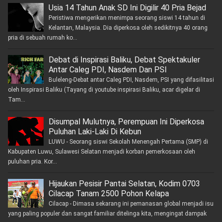
Usia 14 Tahun Anak SD Ini Digilir 40 Pria Bejad
Peristiwa mengerikan menimpa seorang siswi 14 tahun di
Kelantan, Malaysia. Dia diperkosa oleh sedikitnya 40 orang
pria di sebuah rumah ko...
Debat di Inspirasi Baliku, Debat Spektakuler
Antar Caleg PDI, Nasdem Dan PSI
Buleleng-Debat antar Caleg PDI, Nasdem, PSI yang difasilitasi
oleh Inspirasi Baliku (Tayang di youtube inspirasi Baliku, acar digelar di
Tam...
Disumpal Mulutnya, Perempuan Ini Diperkosa
Puluhan Laki-Laki Di Kebun
LUWU - Seorang siswi Sekolah Menengah Pertama (SMP) di
Kabupaten Luwu, Sulawesi Selatan menjadi korban pemerkosaan oleh
puluhan pria. Kor...
Hijaukan Pesisir Pantai Selatan, Kodim 0703
Cilacap Tanam 2500 Pohon Kelapa
Cilacap - Dimasa sekarang ini pemanasan global menjadi isu
yang paling populer dan sangat familiar ditelinga kita, mengingat dampak