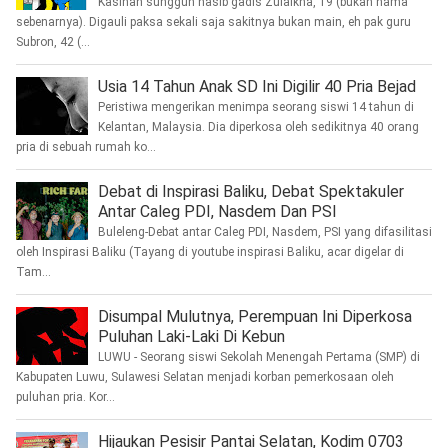
Kasihan sungguh nasib gadis Zulaikha, 19 (bukan nama
sebenarnya). Digauli paksa sekali saja sakitnya bukan main, eh pak guru
Subron, 42 (...
Usia 14 Tahun Anak SD Ini Digilir 40 Pria Bejad
Peristiwa mengerikan menimpa seorang siswi 14 tahun di
Kelantan, Malaysia. Dia diperkosa oleh sedikitnya 40 orang
pria di sebuah rumah ko...
Debat di Inspirasi Baliku, Debat Spektakuler
Antar Caleg PDI, Nasdem Dan PSI
Buleleng-Debat antar Caleg PDI, Nasdem, PSI yang difasilitasi
oleh Inspirasi Baliku (Tayang di youtube inspirasi Baliku, acar digelar di
Tam...
Disumpal Mulutnya, Perempuan Ini Diperkosa
Puluhan Laki-Laki Di Kebun
LUWU - Seorang siswi Sekolah Menengah Pertama (SMP) di
Kabupaten Luwu, Sulawesi Selatan menjadi korban pemerkosaan oleh
puluhan pria. Kor...
Hijaukan Pesisir Pantai Selatan, Kodim 0703