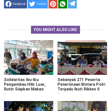
Facebook
Twitter
YOU MIGHT ALSO LIKE:
Solidaritas Ibu-Ibu
Sebanyak 271 Peserta
Pengambau Hilir Luar,
Penerimaan Bintara Polri
Rutin Siapkan Makan
Terpadu Ikuti Rikkes II
Siang Satgas TMMD
Panda Papua