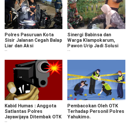
Polres Pasuruan Kota
Sinergi Babinsa dan
Sisir Jalanan Cegah Balap
Warga Klampokarum,
Liar dan Aksi
Pawon Urip Jadi Solusi
Premanisme
Cegah Stunting
Kabid Humas : Anggota
Pembacokan Oleh OTK
Satlantas Polres
Terhadap Personil Polres
Jayawijaya Ditembak OTK
Yahukimo.
di Depan RSUD Wamena