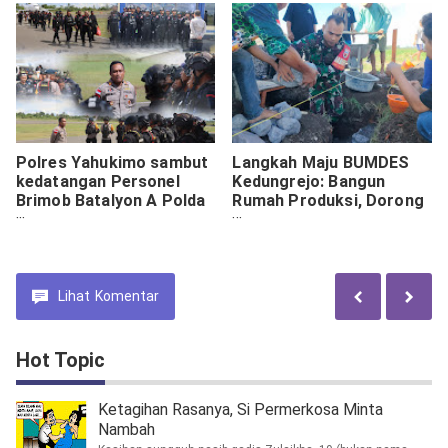
Polres Yahukimo sambut
Langkah Maju BUMDES
kedatangan Personel
Kedungrejo: Bangun
Brimob Batalyon A Polda
Rumah Produksi, Dorong
Papua di Bandar Udara
Ekonomi Desa
Nop Goliat Dekai.
Lihat
Komentar
Hot Topic
Ketagihan Rasanya, Si Permerkosa Minta
Nambah