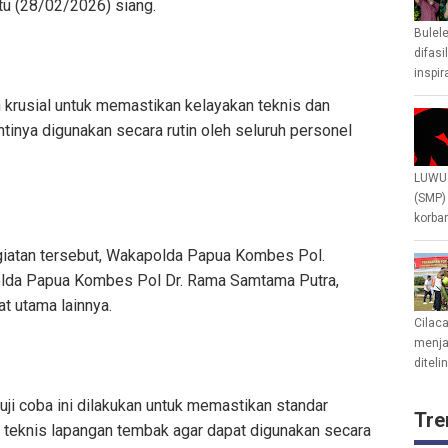
u (28/02/2026) siang.
Bulel
difasi
inspir
h krusial untuk memastikan kelayakan teknis dan
inya digunakan secara rutin oleh seluruh personel
LUWU 
(SMP)
korban
iatan tersebut, Wakapolda Papua Kombes Pol.
s Polda Papua Kombes Pol Dr. Rama Samtama Putra,
bat utama lainnya.
Cilac
menjad
diteli
i coba ini dilakukan untuk memastikan standar
Tre
n teknis lapangan tembak agar dapat digunakan secara