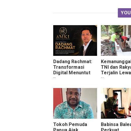
YOU
Dadang Rachmat:
Kemanungga
Transformasi
TNI dan Raky
Digital Menuntut
Terjalin Lewa
Media Bersatu
Rehabilitasi
dalam AMKI
Adven Maimol
Kabupaten Al
Tokoh Pemuda
Babinsa Bale
Papua Ajak
Perkuat