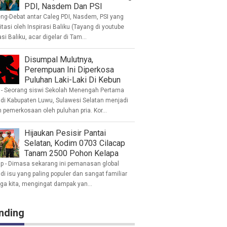
PDI, Nasdem Dan PSI
eng-Debat antar Caleg PDI, Nasdem, PSI yang
litasi oleh Inspirasi Baliku (Tayang di youtube
asi Baliku, acar digelar di Tam...
Disumpal Mulutnya,
Perempuan Ini Diperkosa
Puluhan Laki-Laki Di Kebun
- Seorang siswi Sekolah Menengah Pertama
 di Kabupaten Luwu, Sulawesi Selatan menjadi
 pemerkosaan oleh puluhan pria. Kor...
Hijaukan Pesisir Pantai
Selatan, Kodim 0703 Cilacap
Tanam 2500 Pohon Kelapa
ap - Dimasa sekarang ini pemanasan global
i isu yang paling populer dan sangat familiar
nga kita, mengingat dampak yan...
nding