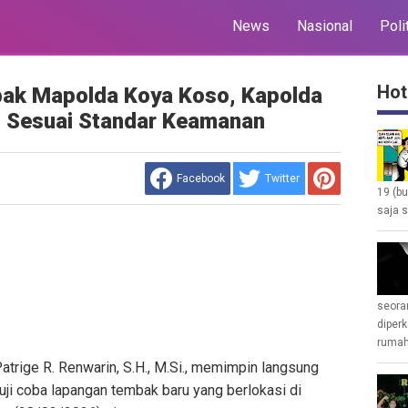
News
Nasional
Poli
Hot
bak Mapolda Koya Koso, Kapolda
as Sesuai Standar Keamanan
Facebook
Twitter
19 (b
saja s
seoran
diperk
rumah 
atrige R. Renwarin, S.H., M.Si., memimpin langsung
uji coba lapangan tembak baru yang berlokasi di