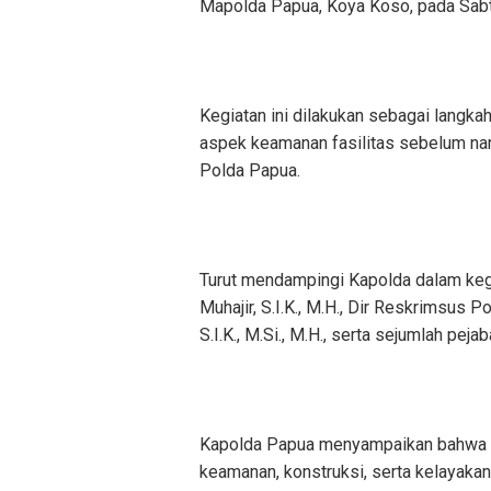
Mapolda Papua, Koya Koso, pada Sabt
Kegiatan ini dilakukan sebagai langka
aspek keamanan fasilitas sebelum nant
Polda Papua.
Turut mendampingi Kapolda dalam keg
Muhajir, S.I.K., M.H., Dir Reskrimsu
S.I.K., M.Si., M.H., serta sejumlah peja
Kapolda Papua menyampaikan bahwa uj
keamanan, konstruksi, serta kelayaka