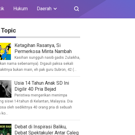
tik
Hukum
Daerah
 Topic
Ketagihan Rasanya, Si
Permerkosa Minta Nambah
Kasihan sungguh nasib gadis Zulaikha,
ukan nama sebenarnya). Digauli paksa sekali
akitnya bukan main, eh pak guru Subron, 42 (...
Usia 14 Tahun Anak SD Ini
Digilir 40 Pria Bejad
Peristiwa mengerikan menimpa
g siswi 14 tahun di Kelantan, Malaysia. Dia
osa oleh sedikitnya 40 orang pria di sebuah
ko...
Debat di Inspirasi Baliku,
Debat Spektakuler Antar Caleg