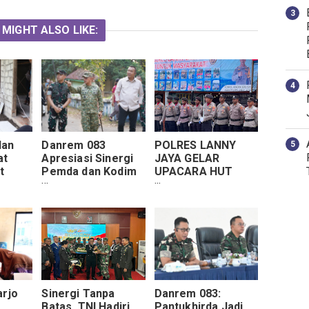
 MIGHT ALSO LIKE:
lan
Danrem 083
POLRES LANNY
at
Apresiasi Sinergi
JAYA GELAR
t
Pemda dan Kodim
UPACARA HUT
 PAUD
0823 dalam
BHAYANGKARA KE-
 di
Penyiapan Yonif TP
80, POLRES LANNY
or
Situbondo
JAYA TEGASKAN
KOMITMEN PRESISI
UNTUK NEGERI
arjo
Sinergi Tanpa
Danrem 083:
Batas, TNI Hadiri
Pantukhirda Jadi