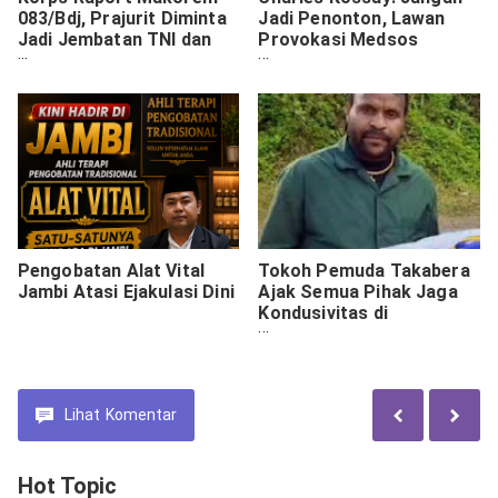
083/Bdj, Prajurit Diminta
Jadi Penonton, Lawan
Jadi Jembatan TNI dan
Provokasi Medsos
Masyarakat
dengan Karya Nyata
Pengobatan Alat Vital
Tokoh Pemuda Takabera
Jambi Atasi Ejakulasi Dini
Ajak Semua Pihak Jaga
Kondusivitas di
Tembagapura
Lihat
Komentar
Hot Topic