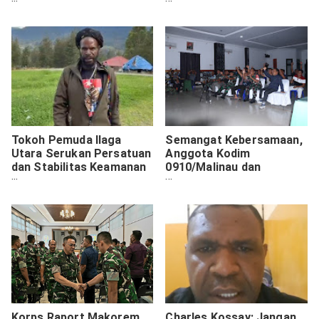
Peningkatan Kualitas
Show of Force Jelang
SDM di Malang
Kalender Kamtibmas 1
Juli 2026 ‎ ‎
Tokoh Pemuda Ilaga
Semangat Kebersamaan,
Utara Serukan Persatuan
Anggota Kodim
dan Stabilitas Keamanan
0910/Malinau dan
di Kabupaten Puncak
Masyarakat Nobar Penuh
Antusias di Aula Makodim
Korps Raport Makorem
Charles Kossay: Jangan