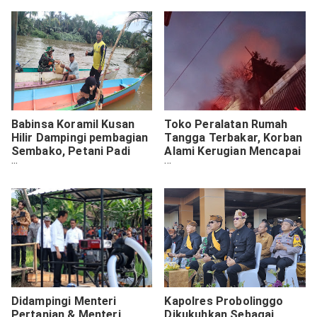
Babinsa Koramil Kusan
Toko Peralatan Rumah
Hilir Dampingi pembagian
Tangga Terbakar, Korban
Sembako, Petani Padi
Alami Kerugian Mencapai
Dan Kolam Ikan Yang
Ratusan Juta Rupiah
Terdampak Banjir
Didampingi Menteri
Kapolres Probolinggo
Pertanian & Menteri
Dikukuhkan Sebagai