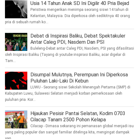
Usia 14 Tahun Anak SD Ini Digilir 40 Pria Bejad
Peristiwa mengerikan menimpa seorang siswi 14 tahun di
Kelantan, Malaysia. Dia diperkosa oleh sedikitnya 40 orang
pria di sebuah rumah ko...
Debat di Inspirasi Baliku, Debat Spektakuler
Antar Caleg PDI, Nasdem Dan PSI
Buleleng-Debat antar Caleg PDI, Nasdem, PSI yang difasilitasi
oleh Inspirasi Baliku (Tayang di youtube inspirasi Baliku, acar digelar di
Tam...
Disumpal Mulutnya, Perempuan Ini Diperkosa
Puluhan Laki-Laki Di Kebun
LUWU - Seorang siswi Sekolah Menengah Pertama (SMP) di
Kabupaten Luwu, Sulawesi Selatan menjadi korban pemerkosaan oleh
puluhan pria. Kor...
Hijaukan Pesisir Pantai Selatan, Kodim 0703
Cilacap Tanam 2500 Pohon Kelapa
Cilacap - Dimasa sekarang ini pemanasan global menjadi isu
yang paling populer dan sangat familiar ditelinga kita, mengingat dampak
yan...