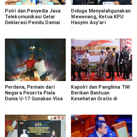
Polri dan Penyedia Jasa
Diduga Menyalahgunakan
Telekomunikasi Gelar
Wewenang, Ketua KPU
Deklarasi Pemilu Damai
Hasyim Asy'ari
Dilaporkan Direktur
PRESISI Ke DKPP
Perdana, Pemain dari
Kapolri dan Panglima TNI
Negara Peserta Piala
Berikan Bantuan
Dunia U-17 Gunakan Visa
Kesehatan Gratis di
Olahraga untuk Masuk
Maluku
Indonesia