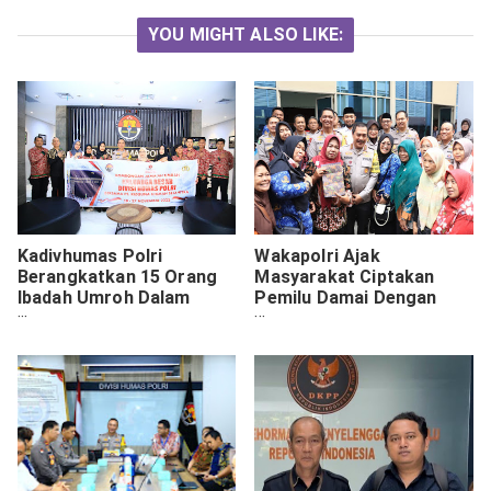
YOU MIGHT ALSO LIKE:
Kadivhumas Polri
Wakapolri Ajak
Berangkatkan 15 Orang
Masyarakat Ciptakan
Ibadah Umroh Dalam
Pemilu Damai Dengan
Rangka Hari Jadi ke-72
Kegiatan Sosial
Humas Polri