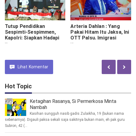
Tutup Pendidikan
Arteria Dahlan : Yang
Sespimti-Sespimmen,
Pakai Hitam Itu Jaksa, Ini
Kapolri: Siapkan Hadapi
OTT Palsu. Imigrasi
Indonesia Emas
Harus Lakukan
Perlawanan
Lihat
Komentar
Hot Topic
Ketagihan Rasanya, Si Permerkosa Minta
Nambah
Kasihan sungguh nasib gadis Zulaikha, 19 (bukan nama
sebenarnya). Digauli paksa sekali saja sakitnya bukan main, eh pak guru
Subron, 42 (...