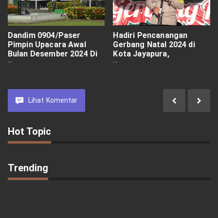
Dandim 0904/Paser
Hadiri Pencanangan
Pimpin Upacara Awal
Gerbang Natal 2024 di
Bulan Desember 2024 Di
Kota Jayapura,
Kodim
Kapolresta "Mari
Semuanya Bersinergi
Menjaga Kondusifitas
Kamtibmas"
Lihat
Komentar
Hot Topic
Trending