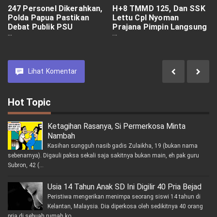
247 Personel Dikerahkan,
H+8 TMMD 125, Dan SSK
Polda Papua Pastikan
Lettu Cpl Nyoman
Debat Publik PSU
Prajana Pimpin Langsung
Berjalan Aman
Pembangunan Jalan Tani
Lihat
Komentar
Hot Topic
Ketagihan Rasanya, Si Permerkosa Minta
Nambah
Kasihan sungguh nasib gadis Zulaikha, 19 (bukan nama
sebenarnya). Digauli paksa sekali saja sakitnya bukan main, eh pak guru
Subron, 42 (...
Usia 14 Tahun Anak SD Ini Digilir 40 Pria Bejad
Peristiwa mengerikan menimpa seorang siswi 14 tahun di
Kelantan, Malaysia. Dia diperkosa oleh sedikitnya 40 orang
pria di sebuah rumah ko...