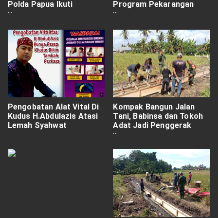
Polda Papua Ikuti
Program Pekarangan
Sosialisasi dan Pelatihan
Bergizi
PoliceTube secara Virtual
Pengobatan Alat Vital Di
Kompak Bangun Jalan
Kudus H.Abdulazis Atasi
Tani, Babinsa dan Tokoh
Lemah Syahwat
Adat Jadi Penggerak
Gotong Royong