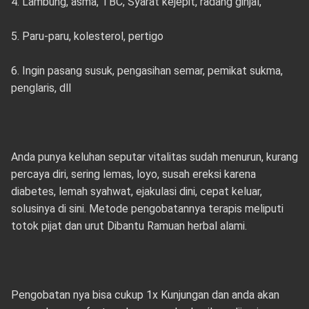
4. Lambung, asma, TBC, Syarat kejepit, radang ginjal,
5. Paru-paru, kolesterol, pertigo
6. Ingin pasang susuk, pengasihan semar, pemikat sukma,
penglaris, dll
Anda punya keluhan seputar vitalitas sudah menurun, kurang
percaya diri, sering lemas, loyo, susah ereksi karena
diabetes, lemah syahwat, ejakulasi dini, cepat keluar,
solusinya di sini. Metode pengobatannya terapis meliputi
totok pijat dan urut Dibantu Ramuan herbal alami.
Pengobatan nya bisa cukup 1x Kunjungan dan anda akan