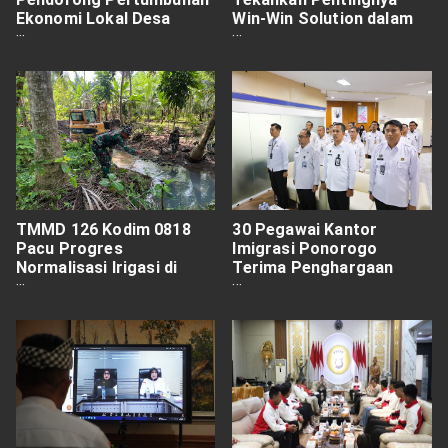
Ekonomi Lokal Desa
Win-Win Solution dalam
Lebakharjo
Penyelesaian Sengketa
Modern
TMMD 126 Kodim 0818
30 Pegawai Kantor
Pacu Progres
Imigrasi Ponorogo
Normalisasi Irigasi di
Terima Penghargaan
Ampelgading
Anugraha Wira Wibawa
Dharmesti