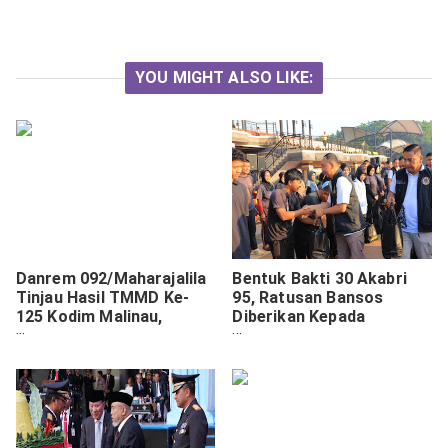
YOU MIGHT ALSO LIKE:
Danrem 092/Maharajalila
Bentuk Bakti 30 Akabri
Tinjau Hasil TMMD Ke-
95, Ratusan Bansos
125 Kodim Malinau,
Diberikan Kepada
Warga Penerima RTLH
Masyarakat
Ungkap Rasa Syukur.