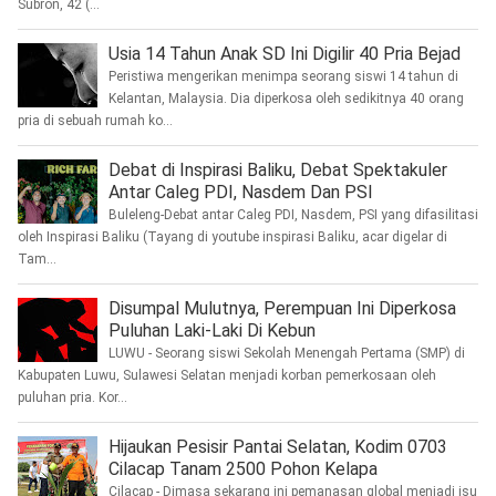
Subron, 42 (...
Usia 14 Tahun Anak SD Ini Digilir 40 Pria Bejad
Peristiwa mengerikan menimpa seorang siswi 14 tahun di
Kelantan, Malaysia. Dia diperkosa oleh sedikitnya 40 orang
pria di sebuah rumah ko...
Debat di Inspirasi Baliku, Debat Spektakuler
Antar Caleg PDI, Nasdem Dan PSI
Buleleng-Debat antar Caleg PDI, Nasdem, PSI yang difasilitasi
oleh Inspirasi Baliku (Tayang di youtube inspirasi Baliku, acar digelar di
Tam...
Disumpal Mulutnya, Perempuan Ini Diperkosa
Puluhan Laki-Laki Di Kebun
LUWU - Seorang siswi Sekolah Menengah Pertama (SMP) di
Kabupaten Luwu, Sulawesi Selatan menjadi korban pemerkosaan oleh
puluhan pria. Kor...
Hijaukan Pesisir Pantai Selatan, Kodim 0703
Cilacap Tanam 2500 Pohon Kelapa
Cilacap - Dimasa sekarang ini pemanasan global menjadi isu